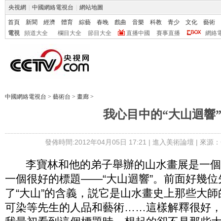
央視網
|
中國網絡電視台
|
網站地圖
首頁
新聞
經濟
體育
綜藝
春晚
戲曲
音樂
科教
青少
文化
藝術
電視
頻道大全
欄目大全
節目大全
直播中國
賽事直播
網絡
中國網絡電視台
>
藝術台
>
畫廊
>
我心目中的“大山迴響
發佈時間:2012年04月05日 17:21 |
進入美術論壇
| 來源：
李寶林和他的弟子舉辦的山水畫展是一個
一個很好的標題——“大山迴響”。前面好幾
了“大山”的含義，説它是山水畫史上那些大
可染等先生的人品和藝術……這樣解釋很好