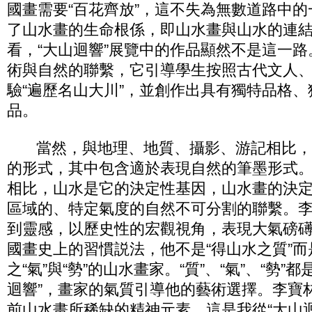
國畫需要“百花齊放”，這不失為無數道路中
了山水畫的生命根係，即山水畫與山水的連
看，“大山迴響”展覽中的作品顯然不是這一
術與自然的聯繫，它引導學生按照古代文人
驗“遍歷名山大川”，並創作出具有獨特品格
品。
當然，與地理、地質、攝影、游記相比，
的形式，其中包含適於表現自然的筆墨形式
相比，山水是它的決定性基因，山水畫的決
區域的、特定氣度的自然不可分割的聯繫。
到靈感，以歷史性的宏觀視角，表現大氣磅
國畫史上的習慣説法，他不是“得山水之質”而
之“氣”與“勢”的山水畫家。“質”、“氣”、“勢”
迴響”，畫家的氣質引導他的藝術選擇。李寶
前山水畫所稀缺的精神元素，這是我從“大山