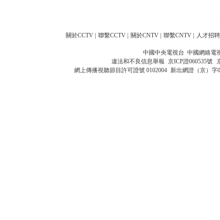
關於CCTV
|
聯繫CCTV
|
關於CNTV
|
聯繫CNTV
|
人才招聘
中國中央電視台 中國網絡電
違法和不良信息舉報
京ICP證060535號
網上傳播視聽節目許可證號 0102004
新出網證（京）字0