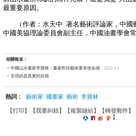
最重要原因。
（作者：水天中 著名藝術評論家，中國
中國美協理論委員會副主任，中國油畫學會
相關報道：
中國山水畫家李寶林：畫家對待藝術要有使命感
2012-4-5
呈現的是真實的自我
熱詞：
藝術家
國畫家
藝術
李寶林
【
打印
】【
我要糾錯
】【
複製鏈結
】【
轉發郵件
】
】