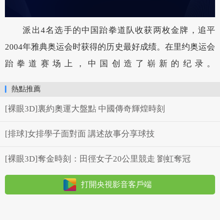
派出4名选手的中国跆拳道队收获两枚金牌，追平
2004年雅典奥运会时获得的历史最好成绩。在里约奥运会
跆拳道赛场上，中国创造了崭新的纪录。
熱點推薦
[裸眼3D]裏約奧運大盤點 中國傳奇輝煌時刻
[排球]女排學子面對面 講述故事分享球技
[裸眼3D]奪金時刻：田徑女子20公里競走 劉虹奪冠
打開央視影音客戶端