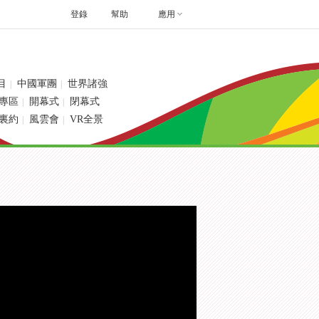
登錄
幫助
應用
目
中國軍團
世界諸強
|
|
專區
開幕式
閉幕式
|
|
裏約
風雲會
VR全景
|
|