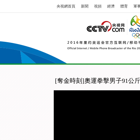
央視網首頁
新聞
視頻
經濟
體育
軍
[奪金時刻]奧運拳擊男子91公