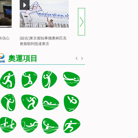
有信心
[綜合]東京都知事攜奧林匹克
[風雲會]20160822 頂住壓力 諶
[
會旗順利抵達東京
龍裏約登頂
一
奧運項目