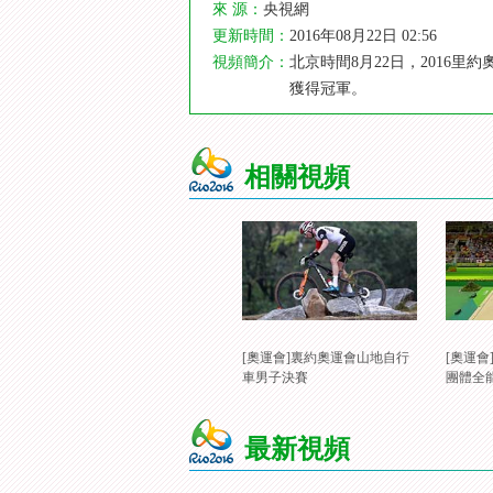
來 源：
央視網
更新時間：
2016年08月22日 02:56
視頻簡介：
北京時間8月22日，2016
獲得冠軍。
相關視頻
[奧運會]裏約奧運會山地自行
[奧運
車男子決賽
團體全
最新視頻