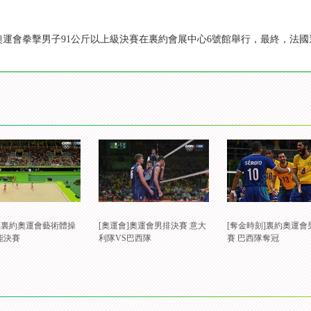
里約奧運會拳擊男子91公斤以上級決賽在裏約會展中心6號館舉行，最終，法
會]裏約奧運會藝術體操
[奧運會]奧運會男排決賽 意大
[奪金時刻]裏約奧運會
能決賽
利隊VS巴西隊
賽 巴西隊奪冠