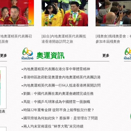
]內地奧運精英代表團召
[綜合]內地奧運精英代表團抵
[殘奧會]俄殘奧委會：
見面會
達香港開啟訪問之旅
參加本屆殘奧會
奧運資訊
更多
更多
內地奧運精英代表團在港分享中華體育精神
香港特區政府歡迎奧運會內地奧運精英代表團訪港
內地奧運精英代表團一行64人抵達香港將展開訪問
劉鵬：中國代表團在裏約奧運會總體完成任務
馬龍：中國乒乓球隊成為中國體育一面旗幟
時隔12年重奪金牌 從郎平身上能學點兒什麼？
範表
國羽滑坡為何如此快？ 蔡振華：是管理出了問題
兩人均未宣佈退役 “林李大戰”未完待續