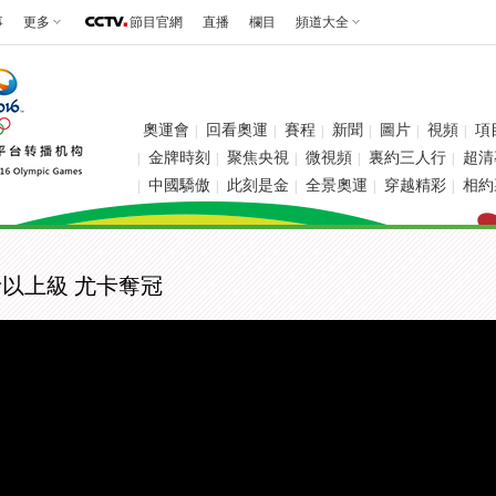
事
更多
節目官網
直播
欄目
頻道大全
奧運會
回看奧運
賽程
新聞
圖片
視頻
項
|
|
|
|
|
|
金牌時刻
聚焦央視
微視頻
裏約三人行
超清
|
|
|
|
|
中國驕傲
此刻是金
全景奧運
穿越精彩
相約
|
|
|
|
|
斤以上級 尤卡奪冠