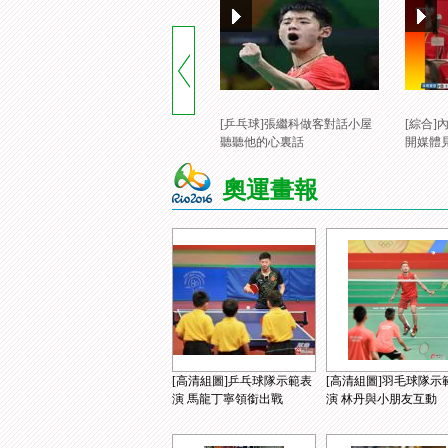
[乒乓球]張繼科做客對話小屋
[綜合
聽聽他的心裏話
開媒體
奧運畫報
[高清組圖]乒乓球隊示範表
[高清組圖]羽毛球隊示
演 馬龍丁寧領銜出戰
演 林丹與小朋友互動