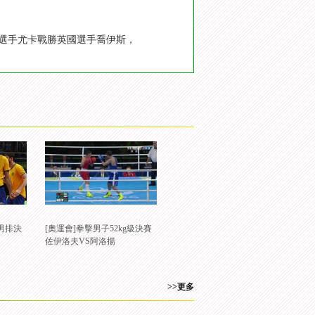
國選手尤卡戰勝英國選手喬伊斯，
男排決
[奧運會]拳擊男子52kg級決賽
佐伊洛夫VS阿洛揚
>>更多