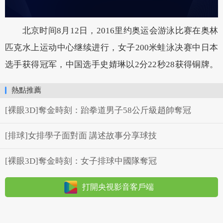
北京时间8月12日，2016里约奥运会游泳比赛在奥林
匹克水上运动中心继续进行，女子200米蛙泳决赛中日本
选手获得冠军，中国选手史婧琳以2分22秒28获得铜牌。
熱點推薦
[裸眼3D]奪金時刻：跆拳道男子58公斤級趙帥奪冠
[排球]女排學子面對面 講述故事分享球技
[裸眼3D]奪金時刻：女子排球中國隊奪冠
打開央視影音客戶端