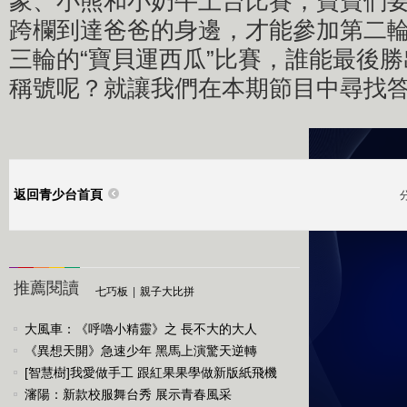
象、小熊和小奶牛上台比賽，寶寶們
跨欄到達爸爸的身邊，才能參加第二輪
三輪的“寶貝運西瓜”比賽，誰能最後
稱號呢？就讓我們在本期節目中尋找
返回青少台首頁
推薦閱讀
實時熱點
七巧板
|
親子大比拼
大風車：《呼嚕小精靈》之 長不大的大人
小小
《異想天開》急速少年 黑馬上演驚天逆轉
[智慧樹]我愛做手工 跟紅果果學做新版紙飛機
看我72變
瀋陽：新款校服舞台秀 展示青春風采