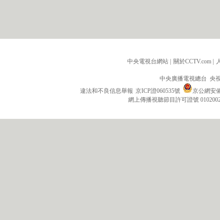
中央電視台網站
|
關於CCTV.com
|
中央廣播電視總台 央
違法和不良信息舉報
京ICP證060535號
京公網安備 1
網上傳播視聽節目許可證號 010200