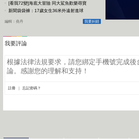
[看我72變]海底大冒險 同大鯊魚歡樂尋寶
大手
新聞袋袋褲：17歲女生36米外遠射進球
編輯：堯丹
我要糾錯