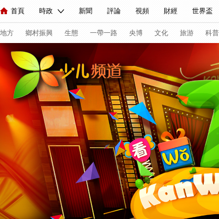
首頁
時政
新聞
評論
視頻
財經
世界盃
人民領袖習近平
直播
海外頻道
片庫
iPanda
欄目大全
聯播+
English
中國領導人
節目單
Монгол
聽音
央視快評
微視頻
習式妙語
主持人
下
地方
鄉村振興
生態
一帶一路
央博
文化
旅游
科普
總台春晚
網絡春晚
共産黨員網
秧紀錄
紀錄片網
新聞
國內
國際
評論
經濟
軍事
科技
法
人民領袖習近平
聯播+
熱解讀
天天學習
習式妙語
視頻
小央視頻
小央直播
直播中國
熊貓頻道
V
現場
前線
比劃
快看
藍海中國
新兵請入列
體育
直播
競猜
2026年世界盃
2026年冬奧會
C
VIP會員
CCTV奧林匹克頻道
生活體育大會
體育江湖