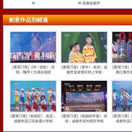
年
年 经典有新声
創意作品別錯過
[看我72变]《同一首歌》 演
[看我72变]《童年》 表演：成
[看我72变
唱：鞠萍 C大调合唱团
都市龙泉驿区师上学校
都江堰市
[看我72变]《粉刷匠》 表演：
[看我72变]《校园的早晨》 表
[看我72变
成都市温江区政通小学校
演：成都市实外西区学校
成都市温