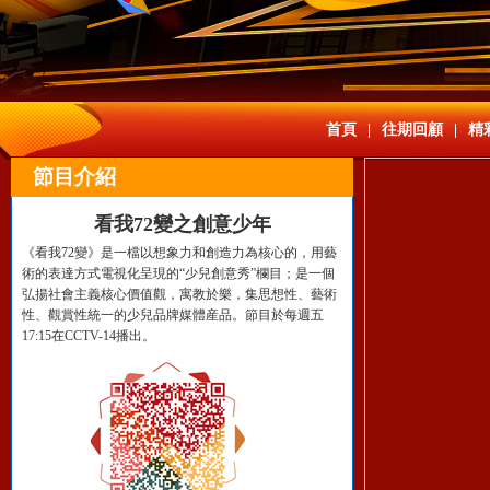
財經
教育
鄉村振興
生態環境
一帶一路
央博
大國智造
大國展會
大國保險
雲頂對話
雲起
超
首頁
|
往期回顧
|
精
節目介紹
CCTV.節目官網
直播
節目單
欄目
片庫
收視榜
看我72變之創意少年
《看我72變》是一檔以想象力和創造力為核心的，用藝
術的表達方式電視化呈現的“少兒創意秀”欄目；是一個
弘揚社會主義核心價值觀，寓教於樂，集思想性、藝術
性、觀賞性統一的少兒品牌媒體産品。節目於每週五
17:15在CCTV-14播出。