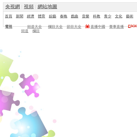
央視網
|
視頻
|
網站地圖
首頁
新聞
經濟
體育
綜藝
春晚
戲曲
音樂
科教
青少
文化
藝術
電視
頻道大全
欄目大全
節目大全
直播中國
賽事直播
頻道
欄目