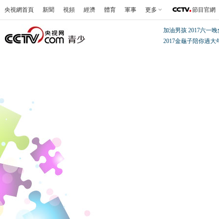
央視網首頁
新聞
視頻
經濟
體育
軍事
更多
節目官網
加油男孩
2017六一
2017金龜子陪你過大