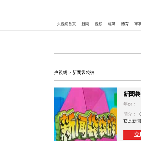
央視網首頁
新聞
視頻
經濟
體育
軍
央視網
> 新聞袋袋褲
新聞袋
年份：
簡介：
《
它是新聞
立