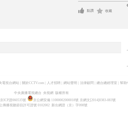
點讚
收藏
央電視台網站
|
關於CCTV.com
|
人才招聘
|
網站聲明
|
法律顧問
|
總台總經理室
|
幫助
中央廣播電視總台 央視網 版權所有
京ICP證060535號
京公網安備 11000002000018號
京網文[2014]0383-083號
上傳播視聽節目許可證號 0102002 新出網證（京）字098號