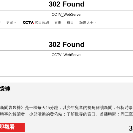
302 Found
CCTV_WebServer
事
更多
節目官網
直播
欄目
頻道大全
302 Found
CCTV_WebServer
袋褲
新聞袋袋褲》是一檔每天15分鐘，以少年兒童的視角解讀新聞，分析時
時事的解讀者；少兒活動的發佈站；了解世界的窗口。首播時間：周三至周五1
即觀看
3