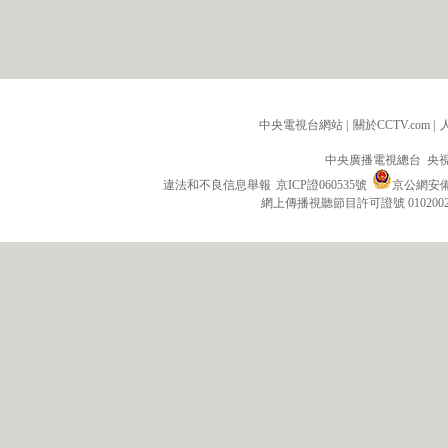
中央電視台網站
|
關於CCTV.com
|
中央廣播電視總台 央
違法和不良信息舉報
京ICP證060535號
京公網安備 1
網上傳播視聽節目許可證號 010200