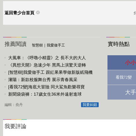
返回青少台首頁
推薦閱讀
實時熱點
智慧樹
|
我愛做手工
大風車：《呼嚕小精靈》之 長不大的大人
小小
《異想天開》急速少年 黑馬上演驚天逆轉
[智慧樹]我愛做手工 跟紅果果學做新版紙飛機
看我72變
瀋陽：新款校服舞台秀 展示青春風采
[看我72變]海底大冒險 同大鯊魚歡樂尋寶
大手
新聞袋袋褲：17歲女生36米外遠射進球
編輯：堯丹
我要糾錯