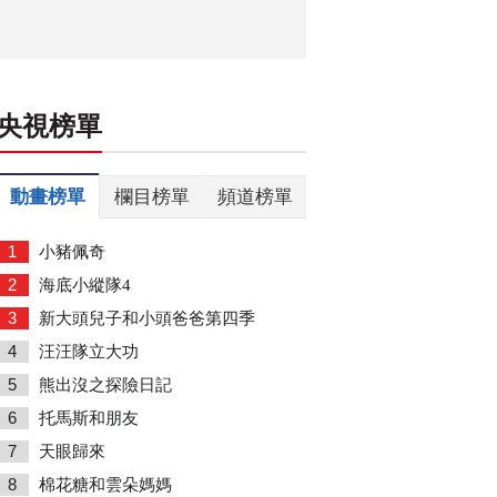
央視榜單
動畫榜單
欄目榜單
頻道榜單
1
小豬佩奇
2
海底小縱隊4
3
新大頭兒子和小頭爸爸第四季
4
汪汪隊立大功
5
熊出沒之探險日記
6
托馬斯和朋友
7
天眼歸來
8
棉花糖和雲朵媽媽