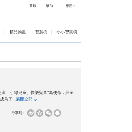
登錄
幫助
應用
單
精品動畫
智慧樹
小小智慧樹
持兒童、引導兒童、快樂兒童”為使命，與全
為了...
展開全部
分享到：