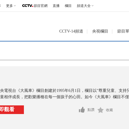
事
更多
節目官網
直播
欄目
頻道大全
CCTV-14頻道
央視欄目
節目
央電視台《大風車》欄目創建於1995年6月1日，欄目以“尊重兒童、支
童相伴成長，把歡樂播種在每一個孩子的心田。如今《大風車》欄目不僅成
即觀看
點讚
收藏