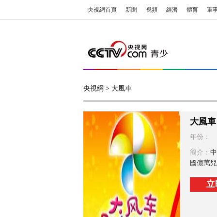
央視網首頁
新聞
視頻
經濟
體育
軍
央視網
> 大風車
大風車
年份：
簡介：
中
國億萬兒
立