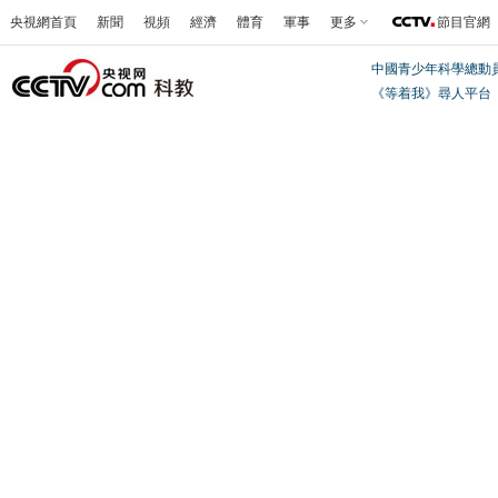
央視網首頁
新聞
視頻
經濟
體育
軍事
更多
節目官網
中國青少年科學總動
《等着我》尋人平台