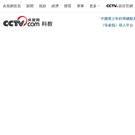
央視網首頁
新聞
視頻
經濟
體育
軍事
更多
節目官網
中國青少年科學總動
《等着我》尋人平台