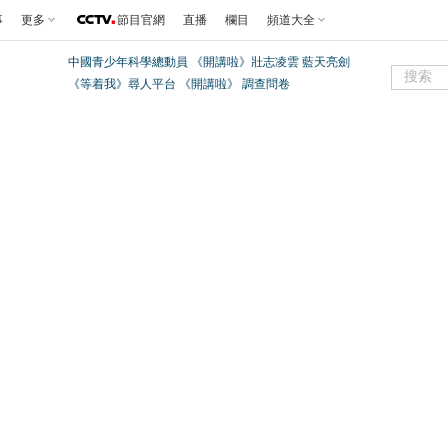
事
更多
節目官網
直播
欄目
頻道大全
中國青少年科學總動員
《開講啦》壯志凌雲 藍天亮劍
《等着我》尋人平台
《開講啦》
調查問卷