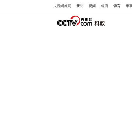
央視網首頁
新聞
視頻
經濟
體育
軍