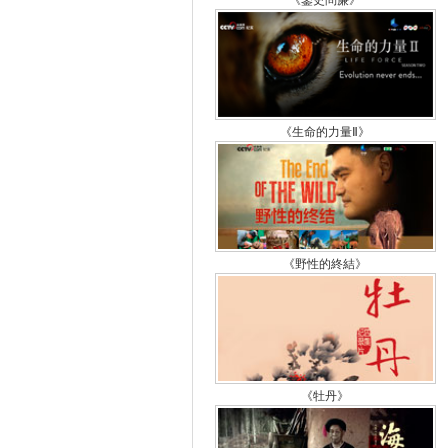
《鑒史問廉》
《生命的力量Ⅱ》
《野性的終結》
《牡丹》