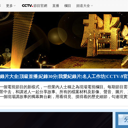
事
更多
節目官網
直播
欄目
頻道大全
錄片大全
|
頂級首播
|
紀錄30分
|
我愛紀錄片
|
名人工作坊
|
CCTV-9
一個電視節目的新樣式，一些業內人士稱之為現場電視欄目。每期節目需要
景中去，和講述人一起分享故事。所有的檔案材料及影像、聲音、圖片、
一個現場講故事的獨幕舞台劇，用看得見、摸得着的歷史細節，勾連現實