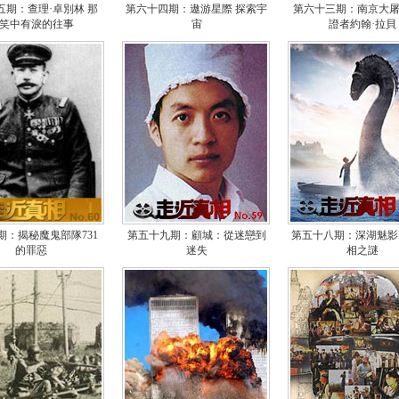
五期：查理·卓別林 那
第六十四期：遨游星際 探索宇
第六十三期：南京大
笑中有淚的往事
宙
證者約翰·拉貝
期：揭秘魔鬼部隊731
第五十九期：顧城：從迷戀到
第五十八期：深湖魅影
的罪惡
迷失
相之謎