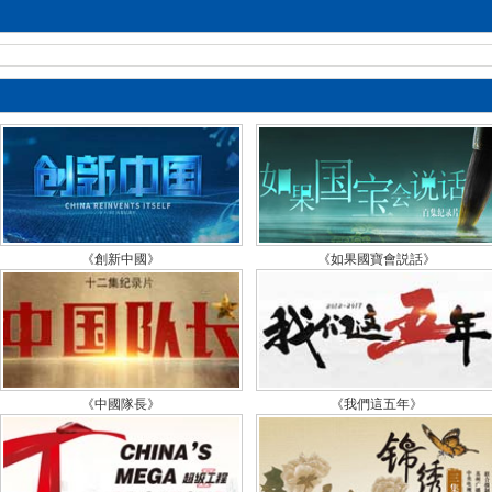
《
璇
《
劫
《
沈
《
《創新中國》
《如果國寶會説話》
們
《
個
《
《中國隊長》
《我們這五年》
在
退