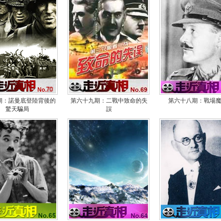
期：諾曼底登陸背後的
第六十九期：二戰中致命的失
第六十八期：戰場
驚天騙局
誤