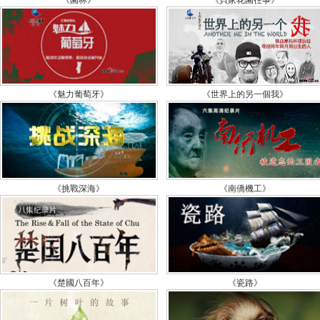
《園林》
《貝家花園往事》
物
《
物
《魅力葡萄牙》
《世界上的另一個我》
《
物
《
物
《挑戰深海》
《南僑機工》
《
物
《
甫
《楚國八百年》
《瓷路》
《
優