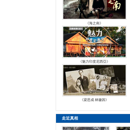
《海之南》
《魅力印度尼西亞》
《梁思成 林徽因》
走近真相