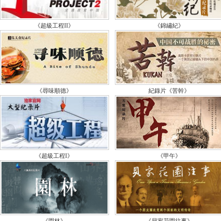
《
的
《超級工程II》
《錦繡紀》
玲
《
物
《
《尋味順德》
紀錄片《苦幹》
物
《
物
《
《超級工程I》
《甲午》
物
《
物
《