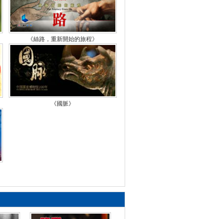
搭檔
檔案》 20150923 蔣緯國身
《絲路，重新開始的旅程》
之謎
檔案》 20150922 蔣介石與
錫山互相算計的那些事
檔案》 20150921 蔣經國“接
《國脈》
”蔣介石
檔案》 20150917 九一八特
節目 正義審判