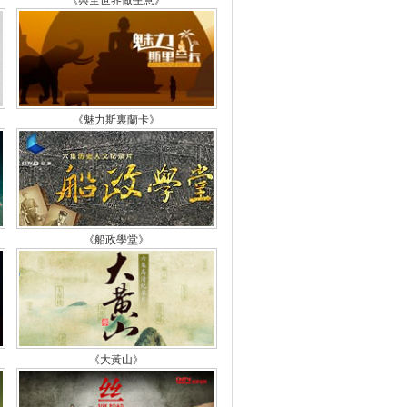
《與全世界做生意》
的故事（五）
檔案》 20151001 毛澤東遺
的故事（四）
檔案》 20151001 毛澤東遺
《魅力斯裏蘭卡》
的故事（三）
檔案》 20150930 毛澤東遺
的故事（二）
《船政學堂》
檔案》 20150930 毛澤東遺
的故事（一）
檔案》 20150929 解救吳若
之驚魂綁架案
《大黃山》
檔案》 20150924 馮小剛 葛
——“編輯部”裏走出來的黃