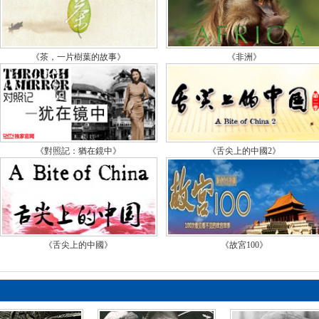
金
《
《茶，一片樹葉的故事》
《非洲》
世
《
閻
《
《對照記：猶在鏡中》
《舌尖上的中國2》
班
《
別
《舌尖上的中國》
《故宮100》