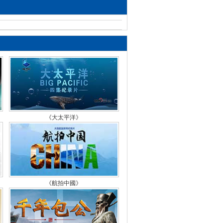
檔案》 20151103 “金嗓子”周
的戲夢人生
檔案》 20151102 胡蝶 紅顏
檔案》 20151015 人鬼之間
醉知歸路
檔案》 20151014 那些年我
《大太平洋》
熱愛的搖滾
檔案》 20151013 劉曉慶 一
真實的傳奇
檔案》 20151012 《北京人
《航拍中國》
紐約》誕生記 有一種路 沒有
路