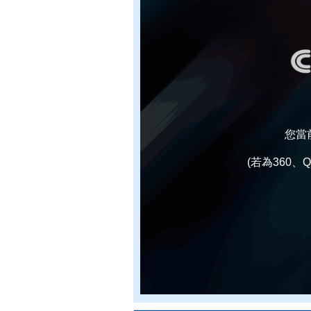
您當
(若為360