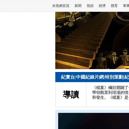
央視網首頁
新聞
視頻
經濟
體育
軍
紀實台
|
中國紀錄片網
|
特別策劃
|
紀
《檔案》欄目開闢了
導讀
帶領觀眾到現場的情
和發生。《檔案》是