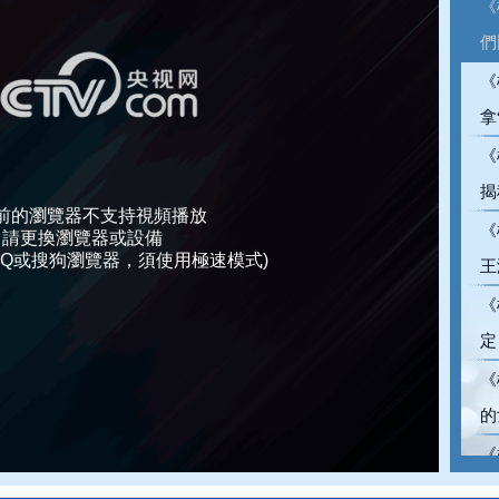
《
們
《
拿
《
揭
前的瀏覽器不支持視頻播放
《
請更換瀏覽器或設備
、QQ或搜狗瀏覽器，須使用極速模式)
王
《
定
《
的
《
愛