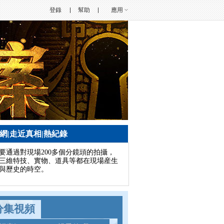
登錄
幫助
應用
官網
|
走近真相
|
熱紀錄
通過對現場200多個分鏡頭的拍攝，
三維特技、實物、道具等都在現場産生
與歷史的時空。
分集視頻