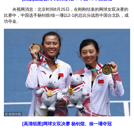
央视网消息：北京时间8月25日，在刚刚结束的网球女双决赛的
比赛中，中国选手杨钊煊/徐一璠以2-1的总比分战胜中国台北队，成
功夺金。
[高清组图]网球女双决赛 杨钊煊、徐一璠夺冠