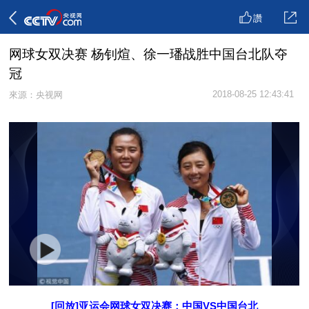
讚
网球女双决赛 杨钊煊、徐一璠战胜中国台北队夺
冠
2018-08-25 12:43:41
來源：央视网
[回放]亚运会网球女双决赛：中国VS中国台北