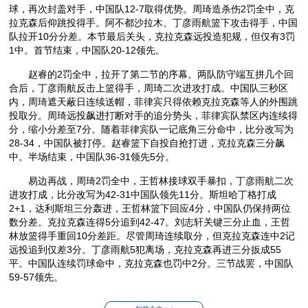
球，再次封盖对手，中国队12-7取得优势。周琦造杀伤2罚全中，克
拉克森后仰跳投得手。阿不都沙拉木、丁彦雨航篮下攻击得手，中国
队拉开10分分差。本节最后关头，克拉克森远投造犯规，但仅有3罚
1中。首节结束，中国队20-12领先。
赵睿的2罚全中，拉开了第二节的序幕。两队防守端互拼几个回
合后，丁彦雨航反击上篮得手，周琦二次进攻打成。中国队三秒区
内，周琦遮天蔽日连续送帽，菲律宾只得依赖克拉克森等人的外围跳
投取分。周琦远投飙进打断对手的追分势头，菲律宾队禁区内连续得
分，缩小分差至7分。随着菲律宾队一记底角三分命中，比分改写为
28-34，中国队被打停。赵睿篮下自投自抢打进，克拉克森三分飙
中。半场结束，中国队36-31领先5分。
易边再战，周琦2罚全中，王哲林接球双手暴扣，丁彦雨航二次
进攻打成，比分改写为42-31中国队领先11分。斯坦哈丁格打成
2+1，达利斯坦三分轰进，王哲林篮下回应4分，中国队仍保持两位
数分差。克拉克森连得5分追到42-47。刘志轩关键三分止血，王哲
林放篮得手重回10分差距。尽管周琦连续取分，但克拉克森连中2记
远投追到仅差3分。丁彦雨航5犯离场，克拉克森再进三分扳成55
平。中国队连续罚球命中，克拉克森也罚中2分。三节战罢，中国队
59-57领先。