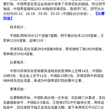
赛打响。中国男篮在亚运会首战中迎来了菲律宾队的挑战。经过四节
激战，中国男篮最终以82-80险胜菲律宾队，取得开门红。四节比分
分别为20-12、16-19、23-26、23-23（中国队比分在前）。
【比赛
回放】
技术统计：
中国队周琦25分12个篮板7盖帽，阿不都沙拉木12分8篮板，王
哲林11分5篮板，赵睿11分；
菲律宾队克拉克森28分8篮板4助攻，斯坦德哈丁格18分8篮板，
普林格尔14分4篮板。
比赛相关：
中国与菲律宾在亚锦赛及改制后的亚洲杯上交锋14次，中国队
10胜4负；亚运会上交手11次，中国队10胜1负。菲律宾阵中的现役
NBA球员克拉克森，将成为中国男篮盯防的重中之重。
赛事回放：
比赛刚刚开始，中国队就出现一次失误。厄拉姆三分轰进，克拉
克森抛射命中，中国队0-5落后。王哲林2罚1中打破得分荒，周琦远
投命中，回过来防守端又送克拉克森大帽。接下来周琦又中2记三分