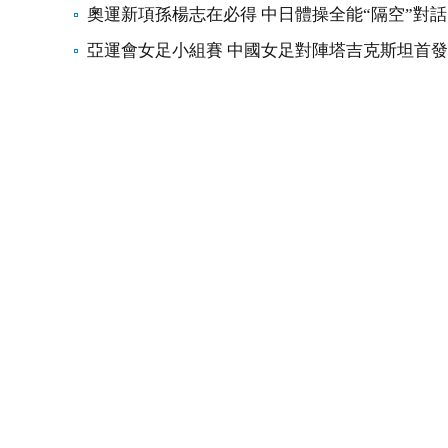
奧運新項孫楊志在必得 中日體操全能“隔空”對話
亞運會女足小組賽 中國女足對陣塔吉克斯坦首發