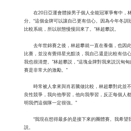
在20日亞運會體操男子個人全能冠軍爭奪中，林超
分。“這個金牌可以讓自己更有信心。因為今年冬訓
比較系統，所以狀態慢慢回來了。”林超攀説。
去年世錦賽之後，林超攀就一直在養傷，也因此錯
比賽，並沒有覺得星光黯淡，我自己還是比較有信
我也很清楚。”林超攀説，“這塊金牌對我來説沉甸
賽是非常大的激勵。”
時常被人拿來與肖若騰做比較，林超攀對此並不在
良性競爭，我向他學習，他向我學習，反正每個人
明我們這個隊一定很強。”
“我現在想得最多的是接下來的團體賽。我希望我
説。