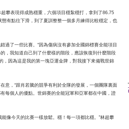
攀表現得成熟穩重，六個項目穩紮穩打，拿到了86.75
狀態有點往下滑，到了夏訓整整一個多月練得比較穩定，也
過了一些比賽。“因為傷病沒有參加全國錦標賽全能項目
心的，我知道自己到了什麼樣的階段，應該恢復到什麼階段
甸的，因為這是我的第一塊亞運金牌，對我接下來備戰世錦
意，“跟肖若騰的競爭有利於全隊的發展，一個團隊裏面
都有每個人的優點。世錦賽的全能冠軍和亞軍都在中國，證
能像今天的比賽一樣放鬆。穩！每一項都比穩。”林超攀