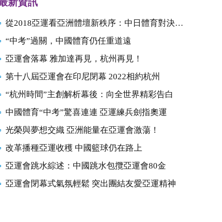
最新資訊
從2018亞運看亞洲體壇新秩序：中日體育對決開始
“中考”過關，中國體育仍任重道遠
亞運會落幕 雅加達再見，杭州再見！
第十八屆亞運會在印尼閉幕 2022相約杭州
“杭州時間”主創解析幕後：向全世界精彩告白
中國體育“中考”驚喜連連 亞運練兵劍指奧運
光榮與夢想交織 亞洲能量在亞運會激蕩！
改革播種亞運收穫 中國籃球仍在路上
亞運會跳水綜述：中國跳水包攬亞運會80金
亞運會閉幕式氣氛輕鬆 突出團結友愛亞運精神