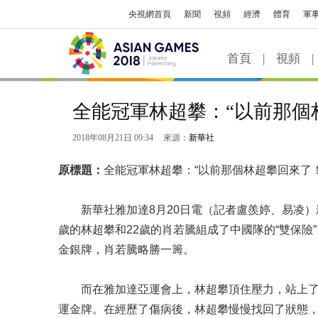
央視網首頁
新聞
視頻
經濟
體育
軍
首頁
|
視頻
|
全能冠軍林超攀：“以前那個
2018年08月21日 09:34
來源：
新華社
原標題：
全能冠軍林超攀：“以前那個林超攀回來了！
新華社雅加達8月20日電（記者盧羨婷、易凌）新
歲的林超攀和22歲的肖若騰組成了中國隊的“雙保
金銀牌，肖若騰略勝一籌。
而在雅加達亞運會上，林超攀頂住壓力，站上了
運金牌。在經歷了傷病後，林超攀慢慢找回了狀態，