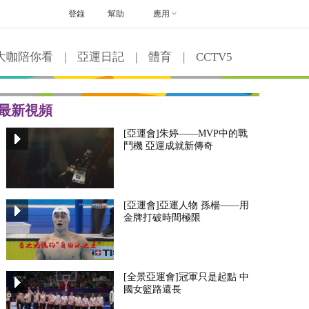
登錄
幫助
應用
大咖陪你看
|
亞運日記
|
體育
|
CCTV5
最新視頻
[亞運會]朱婷——MVP中的戰
鬥機 亞運成就新傳奇
[亞運會]亞運人物 孫楊——用
金牌打破時間極限
[全景亞運會]冠軍只是起點 中
國女籃路還長