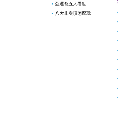
亞運會五大看點
八大非奧項怎麼玩