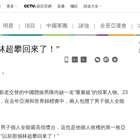
事
更多
節目官網
直播
欄目
頻道大全
明星
|
項目
|
中國軍團
|
諸強
|
全景亞運會
|
林超攀回來了！”
A+
A-
”
老交替的中國體操男隊尚缺一名“重量級”的領軍人物。23
險”，在去年亞洲和世界錦標賽中，兩人包攬了男子個人全能
男子個人全能最高領獎台，這也是他個人收穫的第一枚亞
“以前那個林超攀回來了！”