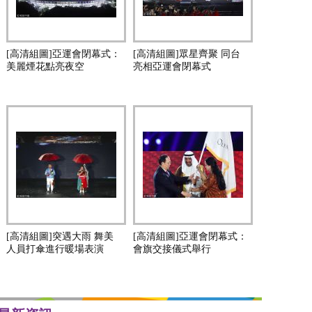
[高清組圖]亞運會閉幕式：
[高清組圖]眾星齊聚 同台
美麗煙花點亮夜空
亮相亞運會閉幕式
[高清組圖]突遇大雨 舞美
[高清組圖]亞運會閉幕式：
人員打傘進行暖場表演
會旗交接儀式舉行