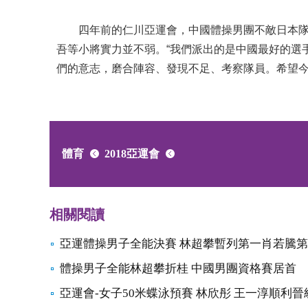
四年前的仁川亞運會，中國體操男團不敵日本隊
吾等小將實力並不弱。“我們派出的是中國最好的選
們的意志，磨合陣容、發現不足、考察隊員。希望今
體育
2018亞運會
相關閱讀
亞運體操男子全能決賽 林超攀暫列第一肖若騰
體操男子全能林超攀折桂 中國男團資格賽居首
亞運會-女子50米蝶泳預賽 林欣彤 王一淳順利晉