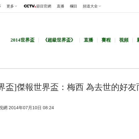
事
更多
節目官網
直播
欄目
頻道大全
2014世界盃
《超級世界盃》
直播
賽程
視頻
世界盃]傑報世界盃：梅西 為去世的好友
視網 2014年07月10日 08:24