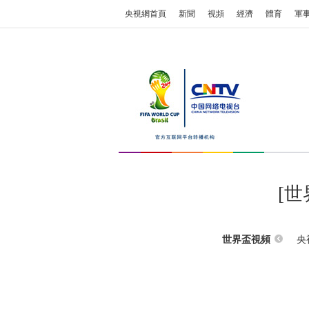
央視網首頁
新聞
視頻
經濟
體育
軍
[
央
世界盃視頻