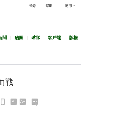
登錄
幫助
應用
新聞
酷圖
球隊
客戶端
版權
而戰
A-
A+