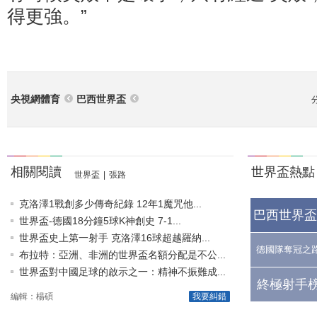
得更強。”
央視網體育
巴西世界盃
相關閱讀
世界盃熱點
世界盃
|
張路
克洛澤1戰創多少傳奇紀錄 12年1魔咒他...
巴西世界盃
世界盃-德國18分鐘5球K神創史 7-1...
世界盃史上第一射手 克洛澤16球超越羅納...
德國隊奪冠之
布拉特：亞洲、非洲的世界盃名額分配是不公...
世界盃對中國足球的啟示之一：精神不振難成...
終極射手榜
編輯：楊碩
我要糾錯