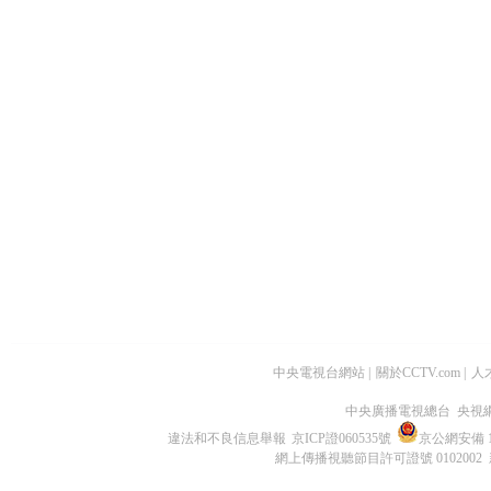
中央電視台網站
|
關於CCTV.com
|
人
中央廣播電視總台 央視
違法和不良信息舉報
京ICP證060535號
京公網安備 11
網上傳播視聽節目許可證號 0102002