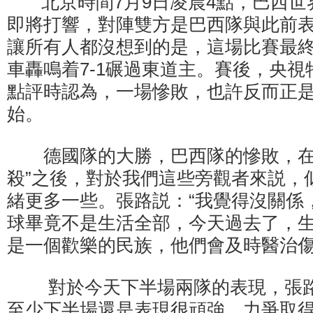
北京時間7月9日凌晨4點，巴西世
即將打響，對陣雙方是巴西隊與此前
讓所有人都沒想到的是，這場比賽最
車轟鳴着7-1碾過東道主。賽後，央
點評時認為，一場慘敗，也許反而正
始。
德國隊的大勝，巴西隊的慘敗，在
殺”之後，對於我們這些旁觀者來説，
緒更多一些。張路説：“我覺得沒關係
球畢竟不是生活全部，今天過去了，
是一個歡樂的民族，他們會及時醫治傷
對於今天下半場兩隊的表現，張路
至少下半場還是表現很頑強，力爭取