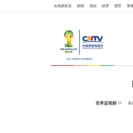
央視網首頁
新聞
視頻
經濟
體育
軍
央
世界盃視頻