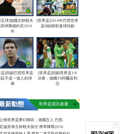
際足球]德國主帥勒夫
[世界盃]2014年巴西世界
與球隊續約至2016
盃H組精彩進球回顧
年
界盃]回顧巴西世界盃
[世界盃]回顧世界盃1/8
根廷不是一個人的球
決賽：德國VS阿爾及利
隊
亞
最新動態
世界盃資訊速遞
FA公佈世界盃夢幻陣容：德國五人 巴西..
足協宣佈主帥勒夫留任 將率隊戰2016..
足協宣佈新帥人選 鄧加二進宮取代斯科拉..