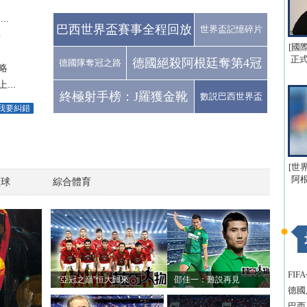
..
巴西世界盃賽事全程回放
世界盃記憶碎片
傷
[國
正式
德國絕殺阿根廷奪第4冠
德國隊奪冠之路
略
..
終極射手榜：J羅獲金靴
數説巴西世界盃
我要糾錯
[世
阿
籃球
綜合體育
FI
“亞冠之巔”恒大歸來
邵佳一：難説再見
德國
巴西