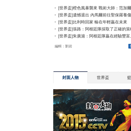
[世界盃]橙色風暴襲來 戰術大師：范加爾.
[世界盃]遺憾退出 內馬爾前往聖保羅養
[世界盃]比利時回家 輸在年輕贏在未來
[世界盃]張路：阿根廷隊採取了正確的策
[世界盃]朱廣滬：阿根廷隊贏在經驗豐富上.
編輯：劉岩
封面人物
世界盃