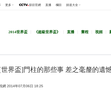
事
更多
節目官網
直播
欄目
頻道大全
2014世界盃
《超級世界盃》
直播
賽程
視頻
[世界盃]門柱的那些事 差之毫釐的遺
視網 2014年07月06日 18:25