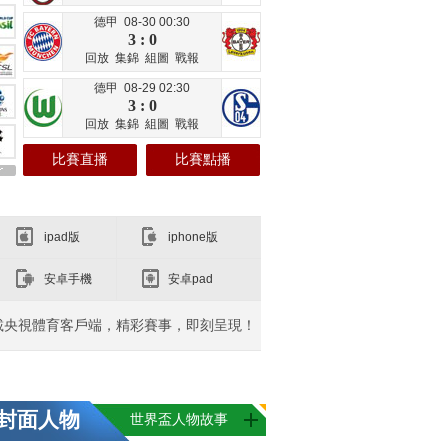
德甲 08-30 00:30
3 : 0
回放
集錦
組圖
戰報
德甲 08-29 02:30
3 : 0
回放
集錦
組圖
戰報
比賽直播
比賽點播
ipad版
iphone版
安卓手機
安卓pad
載央視體育客戶端，精彩賽事，即刻呈現！
封面人物
世界盃人物故事