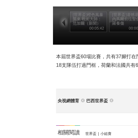
[世界盃]橙色風暴
[世界盃]遺憾
襲來 戰術大師：
內馬爾前往聖
范加爾（新聞）
羅養傷
00:05:42
00:00
本屆世界盃60場比賽，共有37腳打在
18支隊伍打過門框，荷蘭和法國共有
央視網體育
巴西世界盃
相關閱讀
世界盃
|
小組賽