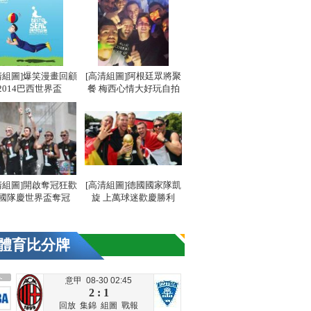
清組圖]爆笑漫畫回顧
[高清組圖]阿根廷眾將聚
2014巴西世界盃
餐 梅西心情大好玩自拍
清組圖]開啟奪冠狂歡
[高清組圖]德國國家隊凱
國隊慶世界盃奪冠
旋 上萬球迷歡慶勝利
體育比分牌
意甲 08-30 02:45
2 : 1
回放
集錦
組圖
戰報