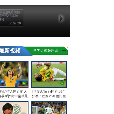
世界盃]伊瓜因拯
了自己也拯救
球隊
00:02:20
最新視頻
世界盃視頻速遞
界盃]打入世界波 大
[世界盃]回顧世界盃1/4
路易斯捍衛中衛尊嚴
決賽：巴西VS哥倫比亞