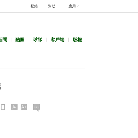
登錄
幫助
應用
新聞
酷圖
球隊
客戶端
版權
憾
A-
A+