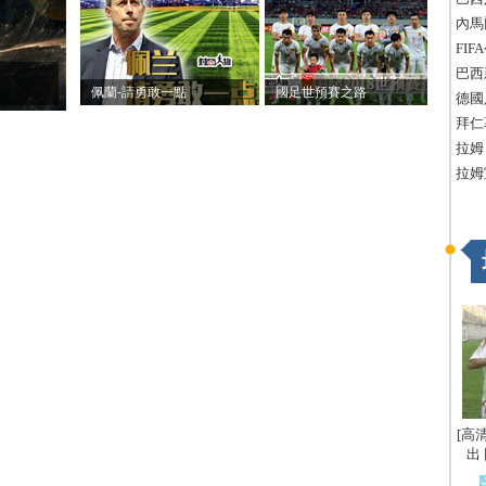
內馬
FI
巴西
佩蘭-請勇敢一點
國足世預賽之路
德國
拜仁
拉姆
拉姆
[高
出