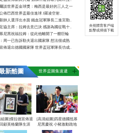
爾談世界盃金球獎：梅西是最好的三人之一
FA公佈巴西世界盃最佳進球 J羅凌空射..
新帥人選浮出水面 鐵血冠軍隊長二進宮勤..
央視體育客戶端
足協主席：拉姆去意已決 感謝為國征戰十..
點擊或掃描下載
慕尼黑祝福拉姆：從此他離開了一艘巨輪
：周一已告訴勒夫退出國家隊 想法很成熟
宣佈退出德國國家隊 世界盃冠軍隊長功成..
最新酷圖
世界盃圖集速遞
清組圖]傑拉德宣佈退
[高清組圖]四星德國抵慕
 回顧英格蘭隊生涯
尼黑慶祝 小豬激動跪地