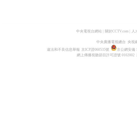
中央電視台網站
|
關於CCTV.com
|
人
中央廣播電視總台 央視
違法和不良信息舉報
京ICP證060535號
京公網安備 11
網上傳播視聽節目許可證號 0102002