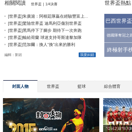
相關閱讀
世界盃熱點
世界盃
|
1/4決賽
[世界盃]朱廣滬：阿根廷隊贏在經驗豐富上...
巴西世界盃
[世界盃]驚險世界盃 迪馬利亞傷別世界盃
[世界盃]黑馬停下了腳步 期待下一次奔跑
德國隊奪冠之
[世界盃]輸給荷蘭 球迷支持哥斯達黎加隊
[世界盃]范加爾：換人“換”出來的勝利
終極射手榜
編輯：劉岩
我要糾錯
封面人物
世界盃
籃球
綜合體育
“亞冠之巔”恒大