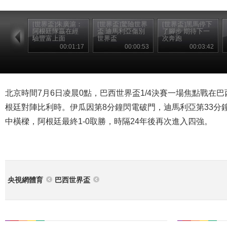
[世界盃]朱廣滬：
[世界盃]驚險世界
[世界盃]黑馬停下
阿根廷隊贏在經
盃 迪馬利亞傷別
了腳步 期待下一
驗豐富上面
世界盃
次奔跑
00:01:17
00:00:53
00:03:42
北京時間7月6日凌晨0點，巴西世界盃1/4決賽一場焦點戰在
根廷對陣比利時。伊瓜因第8分鐘閃電破門，迪馬利亞第33分
中橫樑，阿根廷最終1-0取勝，時隔24年後再次進入四強。
央視網體育
巴西世界盃