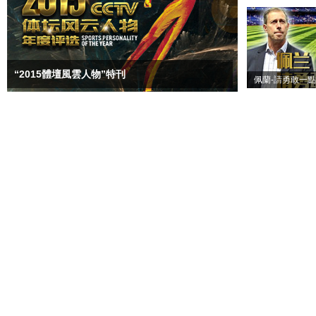
“2015體壇風雲人物”特刊
佩蘭-請勇敢一點