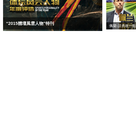
“2015體壇風雲人物”特刊
佩蘭-請勇敢一點