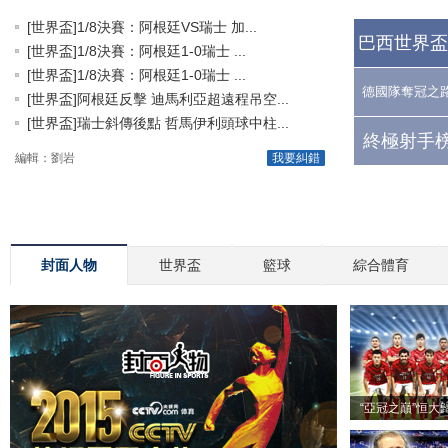
[世界盃]1/8決賽：阿根廷VS瑞士 加...
巴西世界盃
[世界盃]1/8決賽：阿根廷1-0瑞士 ...
[世界盃]1/8決賽：阿根廷1-0瑞士 ...
德國隊奪冠之
[世界盃]阿根廷反擊 迪馬利亞超遠程吊空...
[世界盃]瑞士斜傳後點 哲馬伊利頭球中柱...
終極射手榜
編輯：劉岩
我要糾錯
封面人物
世界盃
籃球
綜合體育
“亞冠之巔”恒大