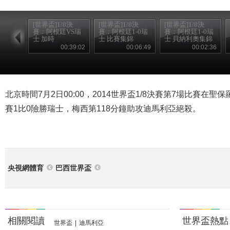
[世界盃]1/8決
[世界盃]1/8決
[世界盃]1/8決
賽：阿根廷VS瑞
賽：阿根廷1-0瑞
賽：阿根廷1-0瑞
士 加時
士 比賽集錦
士 貝納利奧集錦
00:39:02
00:06:49
00:02:36
北京時間7月2日00:00，2014世界盃1/8決賽第7場比賽在
賽1比0險勝瑞士，梅西第118分鐘助攻迪馬利亞絕殺。
央視網體育
巴西世界盃
相關閱讀
世界盃熱點
世界盃
|
迪馬利亞