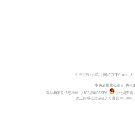
中央電視台網站
|
關於CCTV.com
|
人
中央廣播電視總台 央視
違法和不良信息舉報
京ICP證060535號
京公網安備 11
網上傳播視聽節目許可證號 0102002