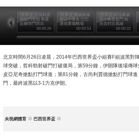
[世界盃]古尚利賈
[世界盃]奧納奇爆
[世界盃]科拉希納
德射門受阻 再度
射誤中隊友 巴巴
茨小角度射門 哈
起腳滑門而出
通德重傷離場
吉吉封出底線
00:00:26
00:00:53
00:00:32
北京時間6月26日凌晨，2014年巴西世界盃小組賽F組波黑對
球突破，哲科勁射破門打破僵局，第59分鐘，伊朗隊後場傳
皮亞尼奇搶點打門球進；第81分鐘，古尚利賈德搶點打門球
門，最終波黑以3-1力克伊朗。
央視網體育
巴西世界盃