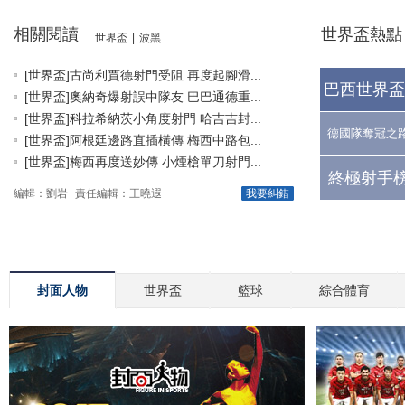
相關閱讀
世界盃熱點
世界盃
|
波黑
[世界盃]古尚利賈德射門受阻 再度起腳滑...
巴西世界盃
[世界盃]奧納奇爆射誤中隊友 巴巴通德重...
[世界盃]科拉希納茨小角度射門 哈吉吉封...
德國隊奪冠之
[世界盃]阿根廷邊路直插橫傳 梅西中路包...
[世界盃]梅西再度送妙傳 小煙槍單刀射門...
終極射手榜
編輯：劉岩
責任編輯：王曉遐
我要糾錯
封面人物
世界盃
籃球
綜合體育