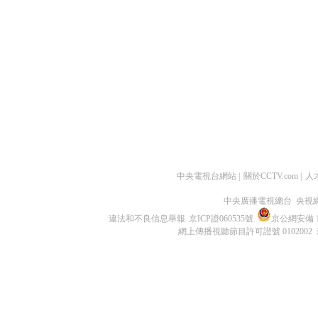
中央電視台網站
|
關於CCTV.com
|
人
中央廣播電視總台 央視
違法和不良信息舉報
京ICP證060535號
京公網安備 11
網上傳播視聽節目許可證號 0102002