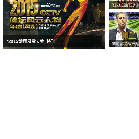
“亞冠之巔”恒大
“2015體壇風雲人物”特刊
佩蘭-請勇敢一點