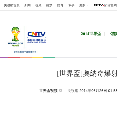
央視網首頁
新聞
視頻
經濟
體育
軍事
更多
節目官網
2014世界盃
《超
[世界盃]奧納奇爆
央視網 2014年06月26日 01:5
世界盃視頻