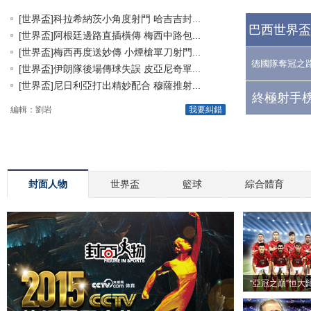
[世界盃]科拉希納茨小角度射門 哈吉吉封...
巴西世界盃
[世界盃]阿根廷邊路直插橫傳 梅西中路包...
[世界盃]梅西再度送妙傳 小煙槍單刀射門...
德國隊奪冠之
[世界盃]伊朗隊後場傳球失誤 皮亞尼奇單...
[世界盃]尼日利亞打出精妙配合 穆薩推射...
終極射手榜
編輯：劉岩
我要糾錯
封面人物
世界盃
籃球
綜合體育
“亞冠之巔”恒大