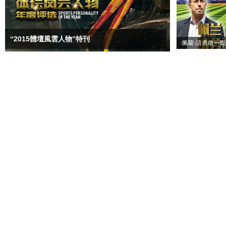
“2015體壇風雲人物”特刊
佩蘭-請勇敢一點