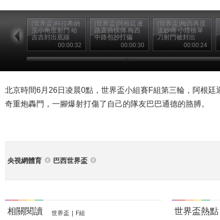
[世界盃]科拉希納
[世界盃]阿根廷邊
[世界盃]梅西再度
茨小角度射門 哈
路直插橫傳 梅西
送妙傳 小煙槍單
吉吉封出底線
中路包抄打偏
刀射門被封出
00:00:32
00:00:30
00:00:24
北京時間6月26日凌晨0點，世界盃小組賽F組第三輪，阿根廷
奇重炮轟門，一腳爆射打傷了自己的隊友巴巴通德的胳膊。
央視網體育
巴西世界盃
相關閱讀
世界盃熱點
世界盃
|
F組