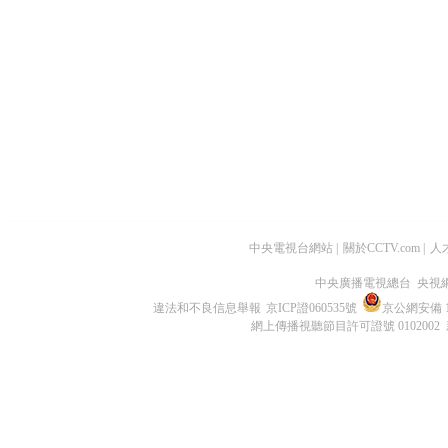
中央電視台網站
|
關於CCTV.com
|
人
中央廣播電視總台 央視
違法和不良信息舉報
京ICP證060535號
京公網安備 11
網上傳播視聽節目許可證號 0102002