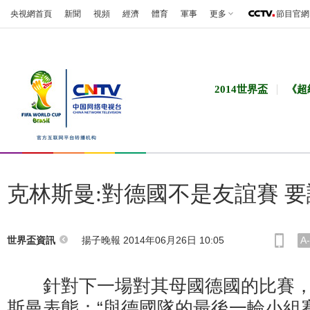
央視網首頁
新聞
視頻
經濟
體育
軍事
更多
節目官網
2014世界盃
《超
克林斯曼:對德國不是友誼賽 
揚子晚報 2014年06月26日 10:05
A-
世界盃資訊
針對下一場對其母國德國的比賽，
斯曼表態：“與德國隊的最後一輪小組