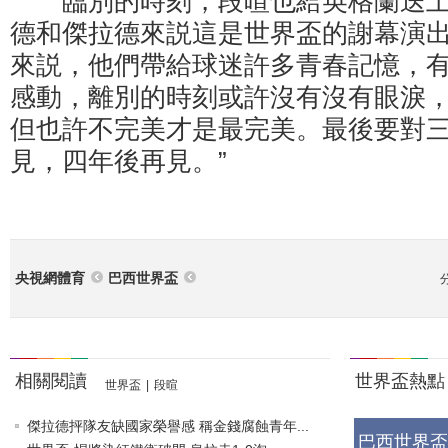
臨別的時刻，段暄也給英格蘭送上
德和傑拉德來説這是世界盃的謝幕演
來説，他們帶給球迷許多青春記憶，有
感動，離別的時刻或許沒有沒有眼淚
但也許不完美才是最完美。最後要對
見，四年後再見。”
央視網體育
巴西世界盃
相關閱讀
世界盃熱點
世界盃
|
段暄
傑拉德抨隊友缺國家榮譽感 稱金錢腐蝕青年...
巴西世界盃