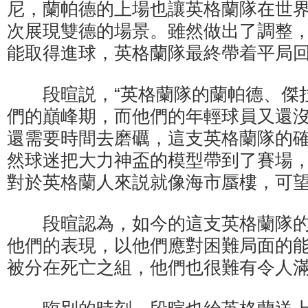
尼，蘭帕德的上場也讓英格蘭隊在世
次展現雙德的場景。雖然做出了調整
能取得進球，英格蘭隊最終帶着平局
段暄説，“英格蘭隊的蘭帕德、傑
們的巔峰期，而他們的年輕球員又還
還需要時間去磨礪，這支英格蘭隊的
然球迷把大力神盃的模型帶到了賽場
對於英格蘭人來説就像海市蜃樓，可望
段暄認為，如今的這支英格蘭隊的
他們的表現，以他們應對困難局面的
被分在死亡之組，他們也很難有令人滿