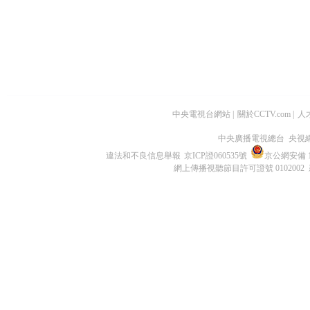
中央電視台網站
|
關於CCTV.com
|
人
中央廣播電視總台 央視
違法和不良信息舉報
京ICP證060535號
京公網安備 11
網上傳播視聽節目許可證號 0102002