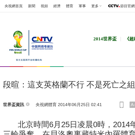
央視網首頁
新聞
視頻
經濟
體育
軍事
更多
節目官網
2014世界盃
《超
段暄：這支英格蘭不行 不是死亡之
央視網體育 2014年06月25日 02:41
A-
世界盃資訊
北京時間6月25日凌晨0時，2014
三輪爭奪。在貝洛奧裏藏特米內羅體