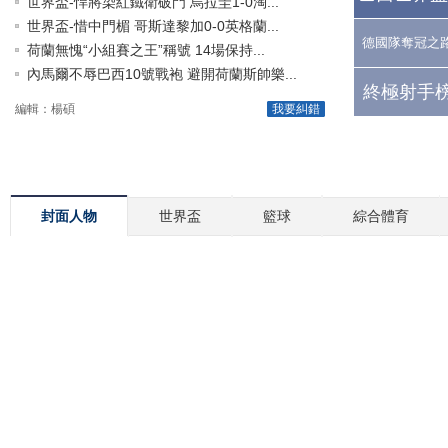
世界盃-悍將染紅鐵衛破門 烏拉圭1-0淘...
世界盃-惜中門楣 哥斯達黎加0-0英格蘭...
德國隊奪冠之
荷蘭無愧“小組賽之王”稱號 14場保持...
內馬爾不辱巴西10號戰袍 避開荷蘭斯帥樂...
終極射手榜
編輯：楊碩
我要糾錯
封面人物
世界盃
籃球
綜合體育