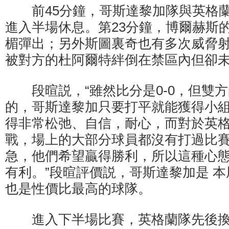
前45分鐘，哥斯達黎加隊與英格蘭隊
進入半場休息。第23分鐘，博爾赫斯
楣彈出；另外斯圖裏奇也有多次威脅
被對方的杜阿爾特絆倒在禁區內但卻
段暄説，“雖然比分是0-0，但雙方
的，哥斯達黎加只要打平就能獲得小
得非常松弛、自信，耐心，而對於英格
戰，場上的大部分球員都沒有打過比
急，他們希望贏得勝利，所以這種心
有利。”段暄評價説，哥斯達黎加是 
也是性價比最高的球隊。
進入下半場比賽，英格蘭隊先後換