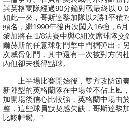
與英格蘭隊經過90分鐘對戰最終以 0-
如此一來，哥斯達黎加隊以2勝1平積
頭名，繼1990年後再次闖入16強，6
黎加將在 1/8決賽中與C組次席球隊交
爾赫斯的任意球射門擊中門楣彈出；
次威脅射門，其中還有一次被對方的杜
內但卻未獲得點球。
上半場比賽開始後，雙方攻防節奏
新陣型的英格蘭隊在中場並不佔上風，
加開場後信心比較強，英格蘭中場由
整，這些球員默契感欠缺，哥斯達黎
比較輕鬆。”