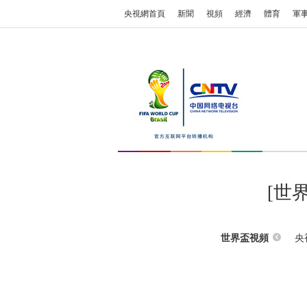
央視網首頁
新聞
視頻
經濟
體育
軍
[世
央
世界盃視頻