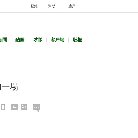
登錄
幫助
應用
新聞
酷圖
球隊
客戶端
版權
的一場
A-
A+