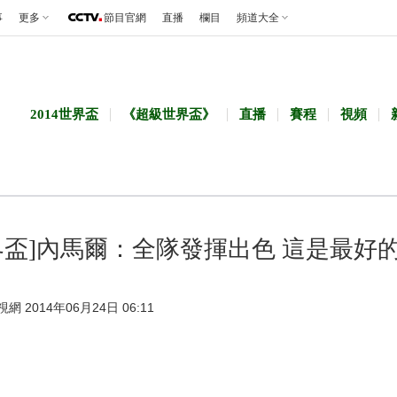
事
更多
節目官網
直播
欄目
頻道大全
2014世界盃
《超級世界盃》
直播
賽程
視頻
界盃]內馬爾：全隊發揮出色 這是最好
視網 2014年06月24日 06:11