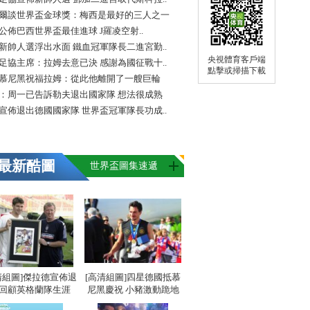
爾談世界盃金球獎：梅西是最好的三人之一
FA公佈巴西世界盃最佳進球 J羅凌空射..
新帥人選浮出水面 鐵血冠軍隊長二進宮勤..
央視體育客戶端
足協主席：拉姆去意已決 感謝為國征戰十..
點擊或掃描下載
慕尼黑祝福拉姆：從此他離開了一艘巨輪
：周一已告訴勒夫退出國家隊 想法很成熟
宣佈退出德國國家隊 世界盃冠軍隊長功成..
最新酷圖
世界盃圖集速遞
清組圖]傑拉德宣佈退
[高清組圖]四星德國抵慕
 回顧英格蘭隊生涯
尼黑慶祝 小豬激動跪地