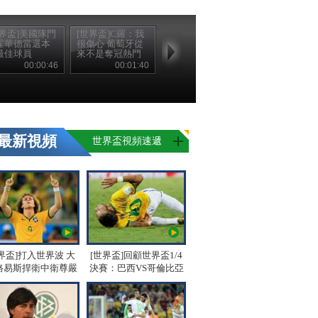
世界盃]美國隊門
[世界盃]C羅：我
霍華德當選本
很傷心 葡萄牙從
最佳球員
來不是奪冠熱門
00:00:46
00:01:40
最新視頻
世界盃視頻速遞
界盃]打入世界波 大
[世界盃]回顧世界盃1/4
路易斯捍衛中衛尊嚴
決賽：巴西VS哥倫比亞