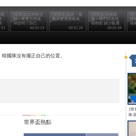
時隊
[世界盃]比利時主
[世界盃]張路：葡
[世界盃]克林斯
[
本
帥：奧裏吉用進
萄牙更適應氣候
曼：我們的表現
將
員
球證明了自己
很精彩 缺少點運
場
氣
:51
00:02:13
00:01:20
00:01:56
，韓國隊沒有擺正自己的位置。
[世
衛-
世界盃熱點