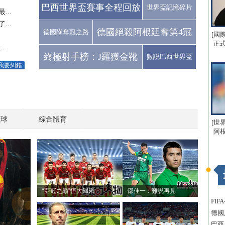
巴西世界盃賽事全程回放
世界盃記憶碎片
..
..
德國絕殺阿根廷奪第4冠
德國隊奪冠之路
[國
正式
..
終極射手榜：J羅獲金靴
數説巴西世界盃
我要糾錯
籃球
綜合體育
[世
阿
“亞冠之巔”恒大歸來
邵佳一：難説再見
FI
德國
巴西