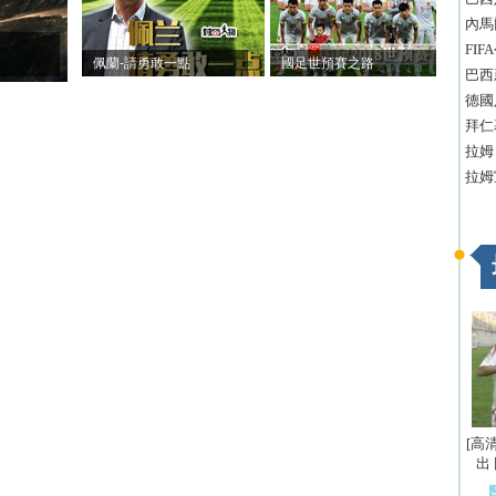
內馬
FI
佩蘭-請勇敢一點
國足世預賽之路
巴西
德國
拜仁
拉姆
拉姆
[高
出