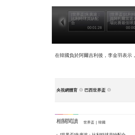
[世界盃]朱廣滬：
[世界盃]比利
比利時球員缺配
員阿扎爾當選
合
場比賽最佳球
00:01:28
00:00
在韓國負於阿爾吉利後，李金羽表示
央視網體育
巴西世界盃
相關閱讀
世界盃
|
韓國
[世界盃]朱廣滬：比利時球員缺配合