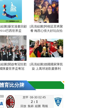
清組圖]爆笑漫畫回顧
[高清組圖]阿根廷眾將聚
2014巴西世界盃
餐 梅西心情大好玩自拍
清組圖]開啟奪冠狂歡
[高清組圖]德國國家隊凱
國隊慶世界盃奪冠
旋 上萬球迷歡慶勝利
體育比分牌
意甲 08-30 02:45
2 : 1
回放
集錦
組圖
戰報