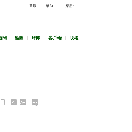
登錄
幫助
應用
新聞
酷圖
球隊
客戶端
版權
A-
A+