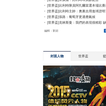
[世界盃]比利時隊員阿扎爾當選本場比賽最.
[世界盃]比利時主帥：奧裏吉用進球證明了.
[世界盃]張路：葡萄牙更適應氣候
[世界盃]克林斯曼：我們的表現很精彩 缺.
編輯：劉岩
封面人物
世界盃