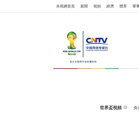
央視網首頁
新聞
視頻
經濟
體育
軍
央
世界盃視頻