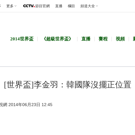
事
更多
節目官網
直播
欄目
頻道大全
2014世界盃
《超級世界盃》
直播
賽程
視頻
[世界盃]李金羽：韓國隊沒擺正位置
視網 2014年06月23日 12:45