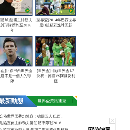
際足球]德國主帥勒夫
[世界盃]2014年巴西世界
與球隊續約至2016
盃H組精彩進球回顧
年
界盃]回顧巴西世界盃
[世界盃]回顧世界盃1/8
根廷不是一個人的球
決賽：德國VS阿爾及利
隊
亞
最新動態
世界盃資訊速遞
FA公佈世界盃夢幻陣容：德國五人 巴西..
足協宣佈主帥勒夫留任 將率隊戰2016..
足協宣佈新帥人選 鄧加二進宮取代斯科拉..