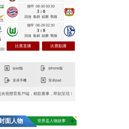
德甲 08-30 00:30
3 : 0
回放
集錦
組圖
戰報
德甲 08-29 02:30
3 : 0
回放
集錦
組圖
戰報
比賽直播
比賽點播
ipad版
iphone版
安卓手機
安卓pad
載央視體育客戶端，精彩賽事，即刻呈現！
封面人物
世界盃人物故事