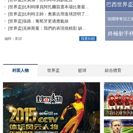
巴西世界盃
[世界盃]比利時隊員阿扎爾當選本場比賽最...
[世界盃]比利時主帥：奧裏吉用進球證明了...
德國隊奪冠之
[世界盃]張路：葡萄牙更適應氣候
[世界盃]克林斯曼：我們的表現很精彩 缺...
終極射手榜
編輯：劉岩
我要糾錯
封面人物
世界盃
籃球
綜合體育
“亞冠之巔”恒大