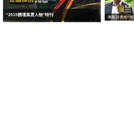
“2015體壇風雲人物”特刊
佩蘭-請勇敢一點