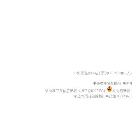
中央電視台網站
|
關於CCTV.com
|
人
中央廣播電視總台 央視
違法和不良信息舉報
京ICP證060535號
京公網安備 11
網上傳播視聽節目許可證號 0102002