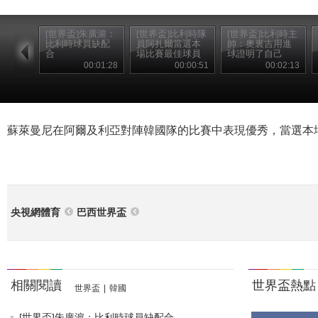
[世界盃]朱廣滬：
[世界盃]比利時隊
[世界盃]比利時主
比利時球員缺配
員阿扎爾當選本
帥：奧裏吉用進
合
場比賽最佳球員
球證明了自己
00:01:28
00:00:51
00:02:13
蘇萊曼尼在阿爾及利亞對陣韓國隊的比賽中表現優秀，當選本
央視網體育
巴西世界盃
相關閱讀
世界盃熱點
世界盃
|
韓國
[世界盃]朱廣滬：比利時球員缺配合