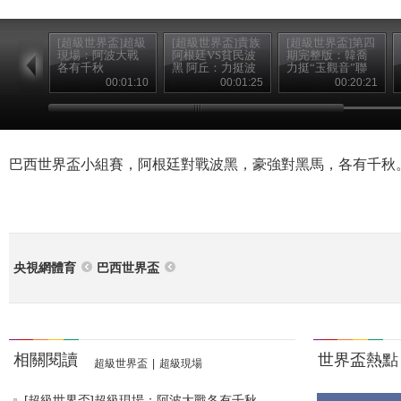
[超級世界盃]超級
[超級世界盃]貴族
[超級世界盃]第四
現場：阿波大戰
阿根廷VS貧民波
期完整版：韓喬
各有千秋
黑 阿丘：力挺波
力挺“玉觀音”聯
黑
袂梅西
00:01:10
00:01:25
00:20:21
巴西世界盃小組賽，阿根廷對戰波黑，豪強對黑馬，各有千秋
央視網體育
巴西世界盃
相關閱讀
世界盃熱點
超級世界盃
|
超級現場
[超級世界盃]超級現場：阿波大戰各有千秋