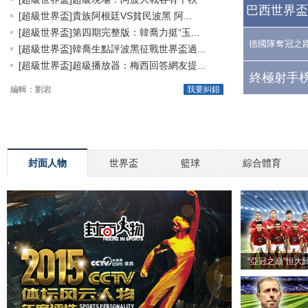
巴西世界盃
[超級世界盃]貴族阿根廷VS貧民波黑 阿...
[超級世界盃]第四期完整版：韓喬力挺“玉...
德國隊奪冠之
[超級世界盃]韓喬生點評波黑征戰世界盃過...
[超級世界盃]超級播放器：梅西回答網友提...
終極射手榜
編輯：劉岩
我要糾錯
封面人物
世界盃
籃球
綜合體育
“亞冠之巔”恒大