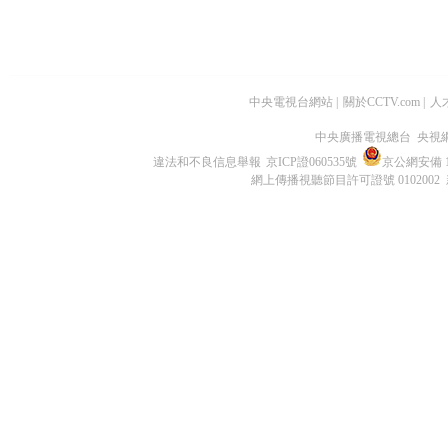
中央電視台網站
|
關於CCTV.com
|
人
中央廣播電視總台 央視
違法和不良信息舉報
京ICP證060535號
京公網安備 11
網上傳播視聽節目許可證號 0102002