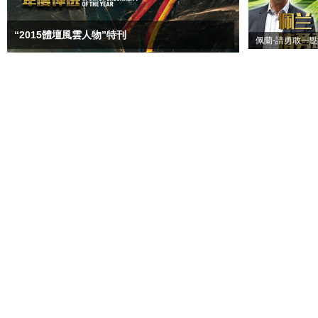
“2015體壇風雲人物”特刊
佩蘭-請勇敢一點