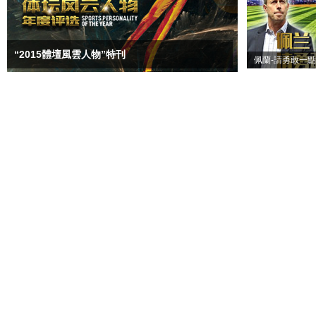
“2015體壇風雲人物”特刊
佩蘭-請勇敢一點