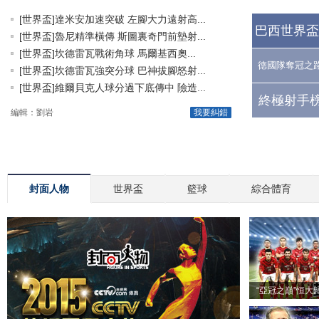
[世界盃]達米安加速突破 左腳大力遠射高...
巴西世界盃
[世界盃]魯尼精準橫傳 斯圖裏奇門前墊射...
[世界盃]坎德雷瓦戰術角球 馬爾基西奧...
德國隊奪冠之
[世界盃]坎德雷瓦強突分球 巴神拔腳怒射...
[世界盃]維爾貝克人球分過下底傳中 險造...
終極射手榜
編輯：劉岩
我要糾錯
封面人物
世界盃
籃球
綜合體育
“亞冠之巔”恒大