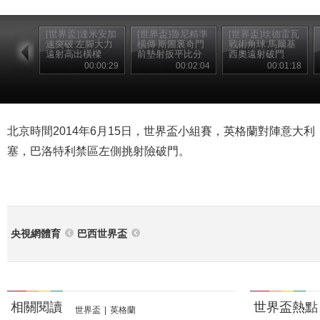
[世界盃]達米安加
[世界盃]魯尼精準
[世界盃]坎德雷瓦
速突破 左腳大力
橫傳 斯圖裏奇門
戰術角球 馬爾基
遠射高出橫樑
前墊射扳平比分
西奧遠射破門
00:00:29
00:02:04
00:01:18
北京時間2014年6月15日，世界盃小組賽，英格蘭對陣意大利
塞，巴洛特利禁區左側挑射險破門。
央視網體育
巴西世界盃
相關閱讀
世界盃熱點
世界盃
|
英格蘭