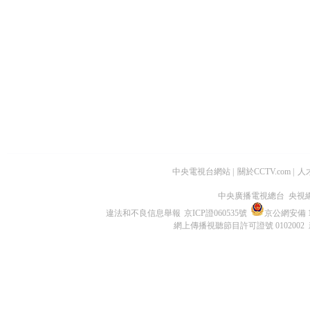
中央電視台網站
|
關於CCTV.com
|
人
中央廣播電視總台 央視
違法和不良信息舉報
京ICP證060535號
京公網安備 11
網上傳播視聽節目許可證號 0102002