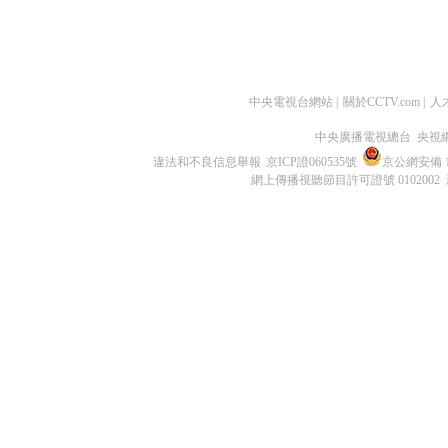
中央電視台網站
|
關於CCTV.com
|
人
中央廣播電視總台 央視
違法和不良信息舉報
京ICP證060535號
京公網安備 11
網上傳播視聽節目許可證號 0102002