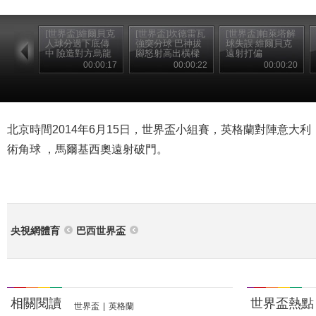
[世界盃]維爾貝克
[世界盃]坎德雷瓦
[世界盃]帕萊塔解
人球分過下底傳
強突分球 巴神拔
球失誤 維爾貝克
中 險造對方烏龍
腳怒射高出橫樑
遠射打偏
00:00:17
00:00:22
00:00:20
北京時間2014年6月15日，世界盃小組賽，英格蘭對陣意大利
術角球 ，馬爾基西奧遠射破門。
央視網體育
巴西世界盃
相關閱讀
世界盃熱點
世界盃
|
英格蘭