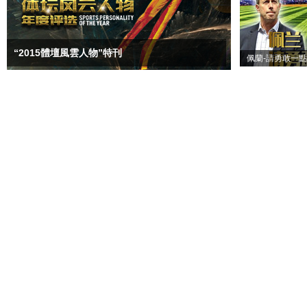
“2015體壇風雲人物”特刊
佩蘭-請勇敢一點