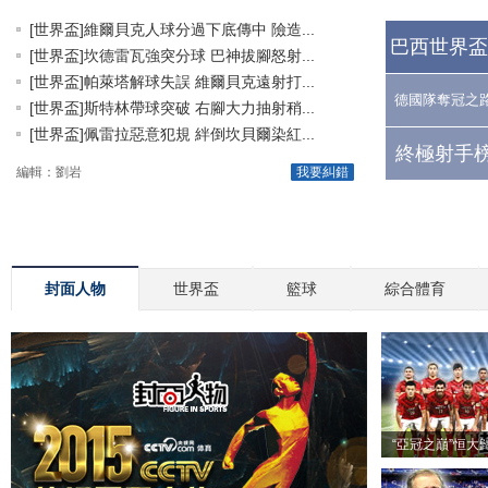
[世界盃]維爾貝克人球分過下底傳中 險造...
巴西世界盃
[世界盃]坎德雷瓦強突分球 巴神拔腳怒射...
[世界盃]帕萊塔解球失誤 維爾貝克遠射打...
德國隊奪冠之
[世界盃]斯特林帶球突破 右腳大力抽射稍...
[世界盃]佩雷拉惡意犯規 絆倒坎貝爾染紅...
終極射手榜
編輯：劉岩
我要糾錯
封面人物
世界盃
籃球
綜合體育
“亞冠之巔”恒大