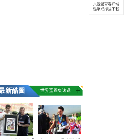
央視體育客戶端
點擊或掃描下載
最新酷圖
世界盃圖集速遞