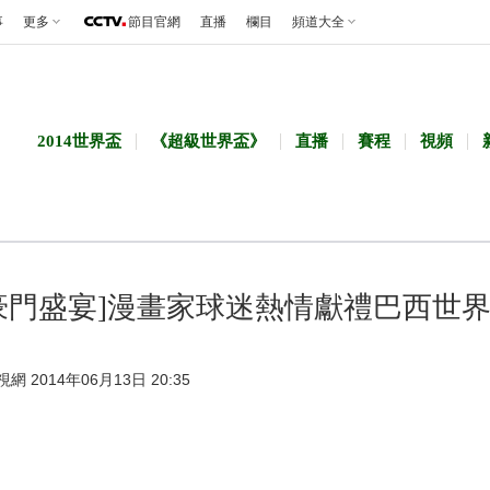
事
更多
節目官網
直播
欄目
頻道大全
2014世界盃
《超級世界盃》
直播
賽程
視頻
豪門盛宴]漫畫家球迷熱情獻禮巴西世
視網 2014年06月13日 20:35