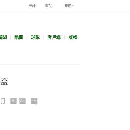
登錄
幫助
應用
新聞
酷圖
球隊
客戶端
版權
界盃
A-
A+