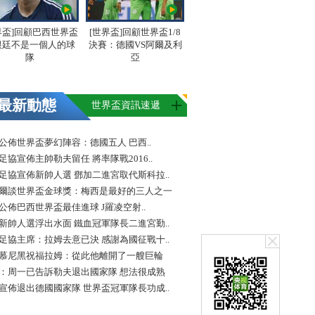
界盃]回顧巴西世界盃
[世界盃]回顧世界盃1/8
根廷不是一個人的球
決賽：德國VS阿爾及利
隊
亞
最新動態
世界盃資訊速遞
FA公佈世界盃夢幻陣容：德國五人 巴西..
足協宣佈主帥勒夫留任 將率隊戰2016..
足協宣佈新帥人選 鄧加二進宮取代斯科拉..
爾談世界盃金球獎：梅西是最好的三人之一
FA公佈巴西世界盃最佳進球 J羅凌空射..
新帥人選浮出水面 鐵血冠軍隊長二進宮勤..
足協主席：拉姆去意已決 感謝為國征戰十..
慕尼黑祝福拉姆：從此他離開了一艘巨輪
：周一已告訴勒夫退出國家隊 想法很成熟
宣佈退出德國國家隊 世界盃冠軍隊長功成..