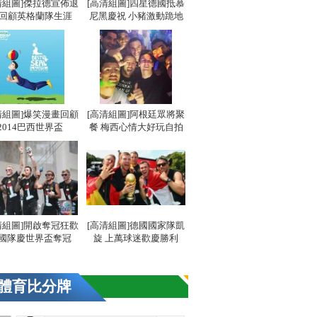
清組圖]傑拉德宣佈退
[高清組圖]四星德國抵慕
 回顧英格蘭隊生涯
尼黑慶祝 小豬激動跪地
清組圖]爆笑漫畫回顧
[高清組圖]阿根廷眾將聚
2014巴西世界盃
餐 梅西心情大好玩自拍
清組圖]開啟奪冠狂歡
[高清組圖]德國國家隊凱
國隊慶世界盃奪冠
旋 上萬球迷歡慶勝利
體育比分牌