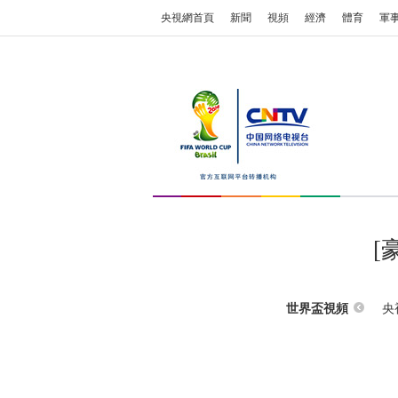
央視網首頁
新聞
視頻
經濟
體育
軍
[
央
世界盃視頻