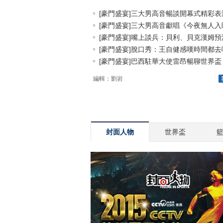
[豪門盛宴]三大男高音暢談開幕式精彩表
[豪門盛宴]三大男高音獻唱《今夜無人入睡.
[豪門盛宴]嘴上談兵：貝利、貝克漢姆預測.
[豪門盛宴]脫口秀：王自健感嘆時間都去哪.
[豪門盛宴]巴西駐華大使雷昂暢聊世界盃
編輯：劉岩
封面人物
世界盃