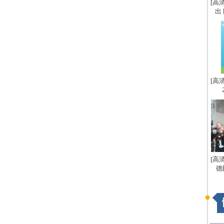
[高
出
[高
[高
德