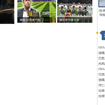
[世
阿
佩蘭-請勇敢一點
國足世預賽之路
FI
德國
巴西
內馬
FI
巴西
德國
拜仁
拉姆
拉姆