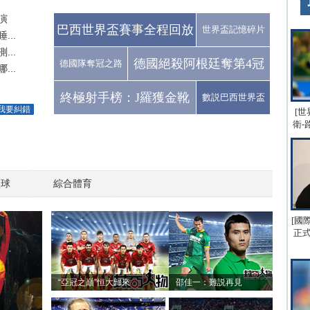
演
巴西世界盃賽事全程回放
世界盃記憶碎片
..
..
德國絕殺阿根廷奪第4冠
德國隊奪冠之路
..
終極射手榜：J羅獲金靴
數説巴西世界盃
我要糾錯
[世
衛-
籃球
綜合體育
[國
正式
“亞冠之巔”恒大歸來
邵佳一：難説再見