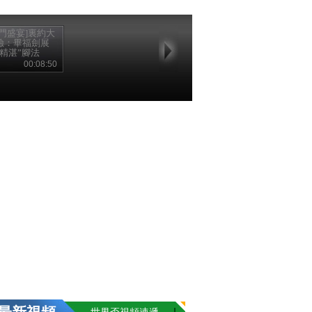
豪門盛宴]裏約大
險：畢福劍展
“精湛”腳法
00:08:50