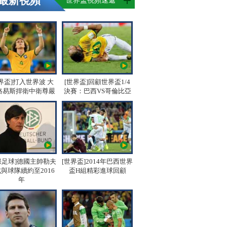
最新視頻
世界盃視頻速遞
界盃]打入世界波 大
[世界盃]回顧世界盃1/4
路易斯捍衛中衛尊嚴
決賽：巴西VS哥倫比亞
際足球]德國主帥勒夫
[世界盃]2014年巴西世界
與球隊續約至2016
盃H組精彩進球回顧
年