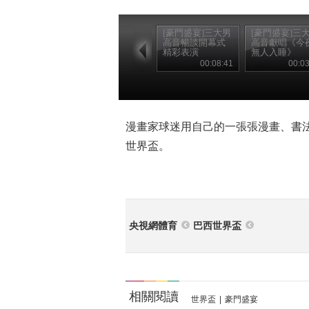
[豪門盛宴]三大男
[豪門盛宴]三
高音暢談開幕式
高音獻唱《今
精彩表演
無人入睡》
00:08:41
00:03
漫畫家球迷用自己的一張張漫畫、書
世界盃。
央視網體育
巴西世界盃
相關閱讀
世界盃
|
豪門盛宴