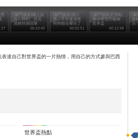
大男
[豪門盛宴]嘴上談
[豪門盛宴]脫口
[豪門盛宴]巴西駐
[
夜
兵：貝利、貝克
秀：王自健感嘆
華大使雷昂暢聊
冒
漢姆預測冠軍
時間都去哪兒了
世界盃
示
:27
00:10:45
00:02:51
00:12:39
法表達自己對世界盃的一片熱情，用自己的方式參與巴西
世界盃熱點