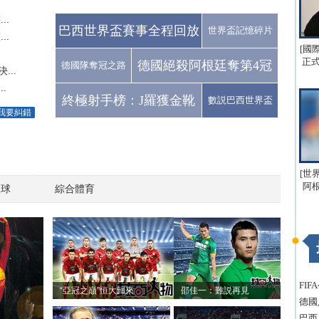
..
巴西世界盃賽事全程回放
世界盃記憶碎片
..
[國
正式
德國絕殺阿根廷奪第4冠
德國隊奪冠之路
..
.
終極射手榜：J羅獲金靴
數説巴西世界盃
我要糾錯
[世
阿
籃球
綜合體育
FI
“亞冠之巔”恒大歸來
邵佳一：難説再見
德國
巴西