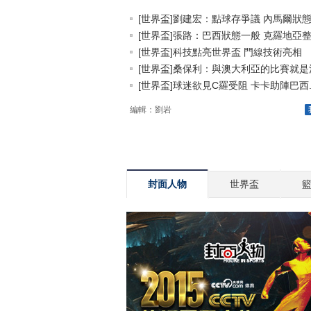
[世界盃]劉建宏：點球存爭議 內馬爾狀態.
[世界盃]張路：巴西狀態一般 克羅地亞整.
[世界盃]科技點亮世界盃 門線技術亮相
[世界盃]桑保利：與澳大利亞的比賽就是決.
[世界盃]球迷欲見C羅受阻 卡卡助陣巴西..
編輯：劉岩
封面人物
世界盃