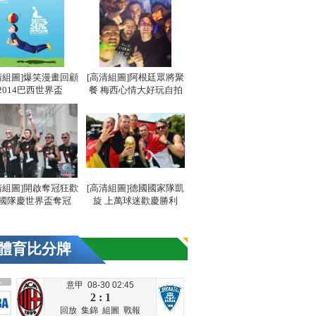
清組圖]爆笑漫畫回顧
[高清組圖]阿根廷眾將聚
2014巴西世界盃
餐 梅西心情大好玩自拍
清組圖]開啟奪冠狂歡
[高清組圖]德國國家隊凱
國隊慶世界盃奪冠
旋 上萬球迷歡慶勝利
體育比分牌
意甲 08-30 02:45
2 : 1
回放
集錦
組圖
戰報