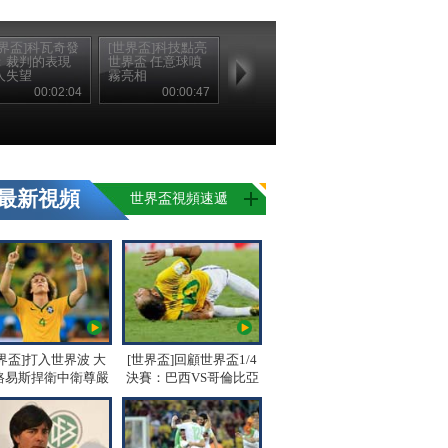
世界盃]科瓦奇發
[世界盃]科技點亮
：裁判的表現
世界盃 任意球噴
人失望
霧亮相
00:02:04
00:00:47
最新視頻
世界盃視頻速遞
界盃]打入世界波 大
[世界盃]回顧世界盃1/4
路易斯捍衛中衛尊嚴
決賽：巴西VS哥倫比亞