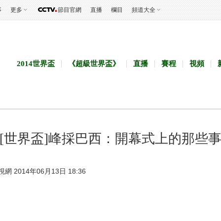
事
更多
節目官網
直播
欄目
頻道大全
2014世界盃
《超級世界盃》
直播
賽程
視頻
[世界盃]峰採巴西：開幕式上的那些
視網 2014年06月13日 18:36