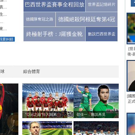
巴西世界盃賽事全程回放
世界盃記憶碎片
..
..
德國絕殺阿根廷奪第4冠
德國隊奪冠之路
.
..
終極射手榜：J羅獲金靴
數説巴西世界盃
我要糾錯
[世
衛-
籃球
綜合體育
[國
正式
“亞冠之巔”恒大歸來
邵佳一：難説再見