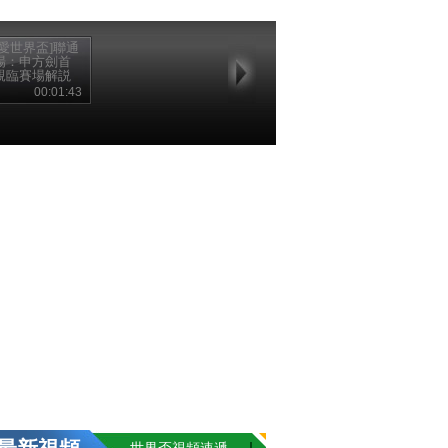
我愛世界盃]聯通
場：申方劍首
親臨賽場解説
00:01:43