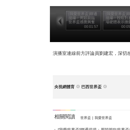
[我愛世界盃]聯通
[我愛世界盃]
現場：周穎親臨
現場：段暄對
世界盃感覺興奮
場硬體表示擔
00:01:57
00:05
演播室連線前方評論員劉建宏，深切
央視網體育
巴西世界盃
相關閱讀
世界盃
|
我愛世界盃
[我愛世界盃]聯通現場：周穎親臨世界盃感.