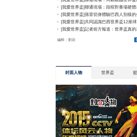
[我愛世界盃]聯通現場：段暄對賽場硬體表.
[我愛世界盃]孫雷切身體驗巴西人別樣的生.
[我愛世界盃]共同認識巴西世界盃12座球..
[我愛世界盃]記者前方報道：世界盃真的來.
編輯：劉岩
封面人物
世界盃