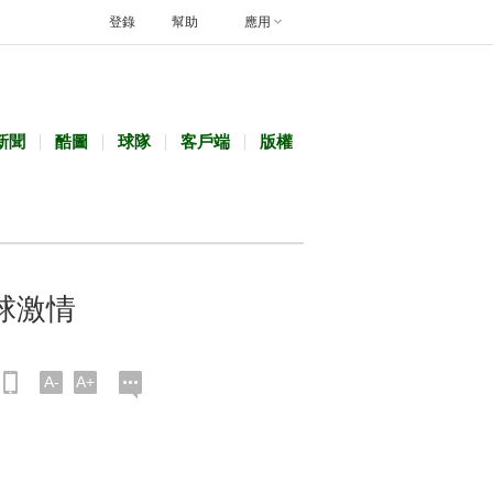
登錄
幫助
應用
新聞
酷圖
球隊
客戶端
版權
球激情
A-
A+