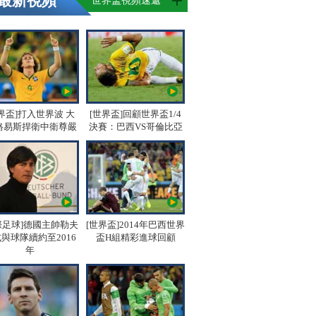
最新視頻
世界盃視頻速遞
界盃]打入世界波 大
[世界盃]回顧世界盃1/4
路易斯捍衛中衛尊嚴
決賽：巴西VS哥倫比亞
際足球]德國主帥勒夫
[世界盃]2014年巴西世界
與球隊續約至2016
盃H組精彩進球回顧
年