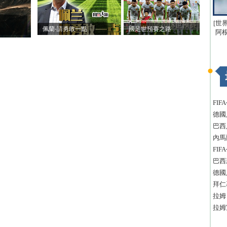
[世
佩蘭-請勇敢一點
國足世預賽之路
阿
FI
德國
巴西
內馬
FI
巴西
德國
拜仁
拉姆
拉姆