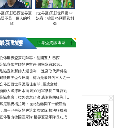
界盃]回顧巴西世界盃
[世界盃]回顧世界盃1/8
根廷不是一個人的球
決賽：德國VS阿爾及利
隊
亞
最新動態
世界盃資訊速遞
FA公佈世界盃夢幻陣容：德國五人 巴西..
足協宣佈主帥勒夫留任 將率隊戰2016..
足協宣佈新帥人選 鄧加二進宮取代斯科拉..
爾談世界盃金球獎：梅西是最好的三人之一
FA公佈巴西世界盃最佳進球 J羅凌空射..
新帥人選浮出水面 鐵血冠軍隊長二進宮勤..
足協主席：拉姆去意已決 感謝為國征戰十..
慕尼黑祝福拉姆：從此他離開了一艘巨輪
：周一已告訴勒夫退出國家隊 想法很成熟
宣佈退出德國國家隊 世界盃冠軍隊長功成..