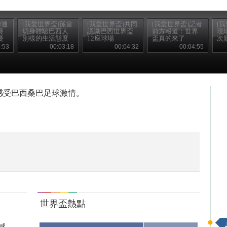
聯通
[我愛世界盃]孫雷
[我愛世界盃]共同
[我愛世界盃]記者
[
賽
切身體驗巴西人
認識巴西世界盃
前方報道：世界
現
憂
別樣的生活態度
12座球場
盃真的來了
次
:53
00:03:18
00:04:32
00:04:55
感受巴西桑巴足球激情。
世界盃熱點
..