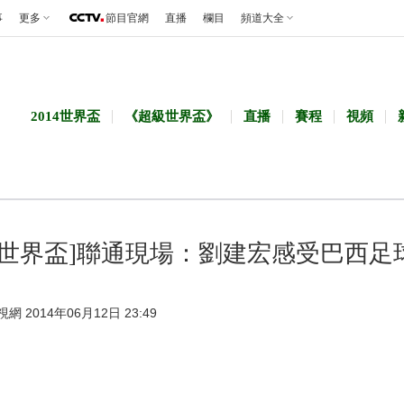
事
更多
節目官網
直播
欄目
頻道大全
2014世界盃
《超級世界盃》
直播
賽程
視頻
愛世界盃]聯通現場：劉建宏感受巴西足
視網 2014年06月12日 23:49