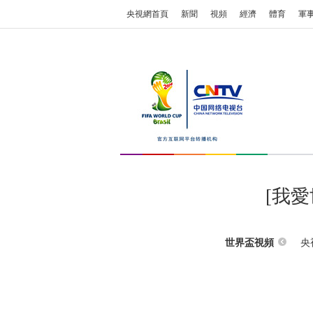
央視網首頁
新聞
視頻
經濟
體育
軍
[我
央
世界盃視頻