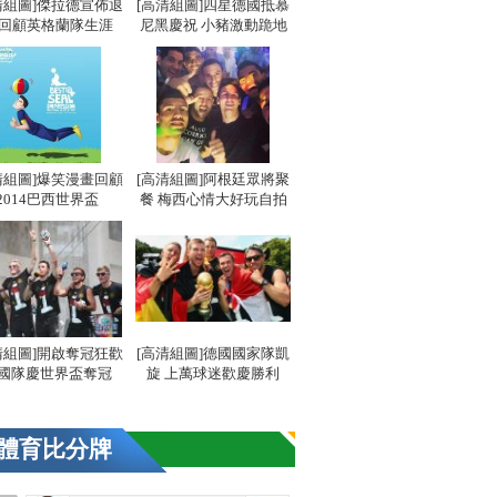
清組圖]傑拉德宣佈退
[高清組圖]四星德國抵慕
 回顧英格蘭隊生涯
尼黑慶祝 小豬激動跪地
清組圖]爆笑漫畫回顧
[高清組圖]阿根廷眾將聚
2014巴西世界盃
餐 梅西心情大好玩自拍
清組圖]開啟奪冠狂歡
[高清組圖]德國國家隊凱
國隊慶世界盃奪冠
旋 上萬球迷歡慶勝利
體育比分牌