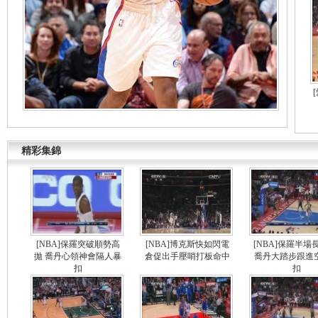
精彩集錦
[NBA]保羅突破順勢高
[NBA]博克斯快如閃電
[NBA]保羅半場
拋 喬丹心領神會隔人暴
倉促出手壓哨打板命中
喬丹大踏步跟進
扣
扣