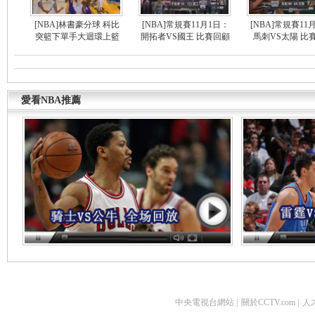
[NBA]林書豪分球 科比
[NBA]常規賽11月1日：
[NBA]常規賽11
突籃下單手大迴環上籃
開拓者VS國王 比賽回顧
馬刺VS太陽 比
愛看NBA推薦
中央電視台網站
|
關於CCTV.com
|
人