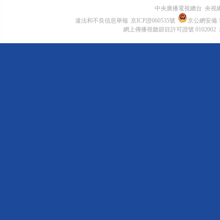
中央廣播電視總台 央視
違法和不良信息舉報
京ICP證060535號
京公網安備 11
網上傳播視聽節目許可證號 0102002