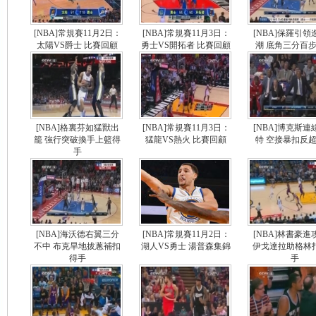
[NBA]常規賽11月2日：
[NBA]常規賽11月3日：
[NBA]保羅引領
太陽VS爵士 比賽回顧
勇士VS開拓者 比賽回顧
潮 底角三分百
[NBA]格裏芬如猛獸出
[NBA]常規賽11月3日：
[NBA]博克斯連
籠 強行突破換手上籃得
猛龍VS熱火 比賽回顧
特 空接暴扣反
手
[NBA]海沃德右翼三分
[NBA]常規賽11月2日：
[NBA]林書豪進
不中 布克旱地拔蔥補扣
湖人VS勇士 湯普森集錦
伊戈達拉助格林
得手
手