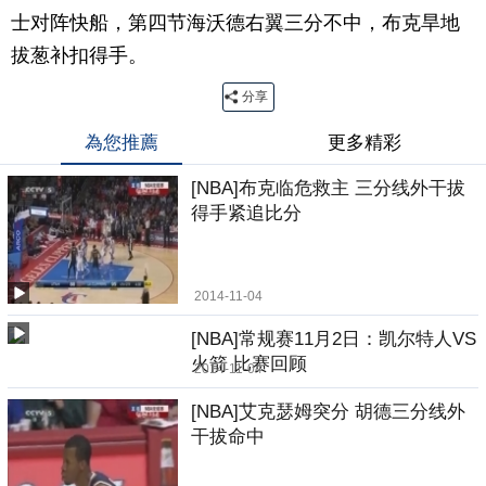
士对阵快船，第四节海沃德右翼三分不中，布克旱地
拔葱补扣得手。
分享
為您推薦
更多精彩
[NBA]布克临危救主 三分线外干拔
得手紧追比分
2014-11-04
[NBA]常规赛11月2日：凯尔特人VS
火箭 比赛回顾
2014-11-04
[NBA]艾克瑟姆突分 胡德三分线外
干拔命中