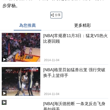
步穿杨。
分享
為您推薦
更多精彩
[NBA]常规赛11月3日：猛龙VS热火
比赛回顾
2014-11-04
[NBA]格里芬如猛兽出笼 强行突破
换手上篮得手
2014-11-04
[NBA]海沃德抢断 一条龙反击飞身
暴扣得手