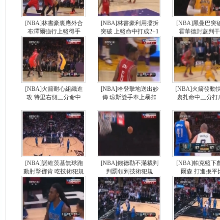
[NBA]林書豪裏應外合
[NBA]林書豪利用擋拆
[NBA]黑曼巴突
布澤爾強行上籃得手
突破 上籃命中打成2+1
霍華德封蓋判干
[NBA]火箭耐心組織進
[NBA]哈登擊地送出妙
[NBA]火箭發動
攻 特里右側三分命中
傳 琼斯雙手奉上暴扣
裏扎命中三分打成
[NBA]諾維茨基無球跑
[NBA]錢德勒不滿裁判
[NBA]帕克籃下
動肘擊鄧肯 吃技術犯規
判罰領到技術犯規
爾森 打進扳平