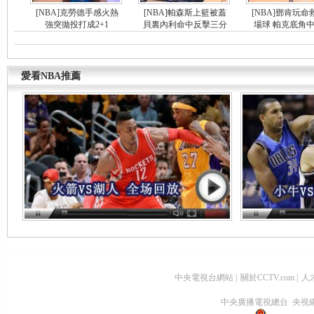
[NBA]克勞德手感火熱
[NBA]帕森斯上籃被蓋
[NBA]鄧肯玩命
強突拋投打成2+1
貝裏內利命中反擊三分
場球 帕克底角
愛看NBA推薦
中央電視台網站
|
關於CCTV.com
|
人
中央廣播電視總台 央視