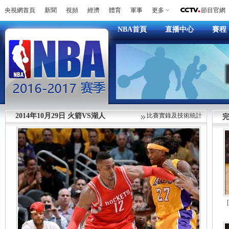
央視網首頁
新聞
視頻
經濟
體育
軍事
更多
節目官網
NBA首頁
直播中心
賽程
2014年10月29日 火箭VS湖人
比賽實錄及技術統計