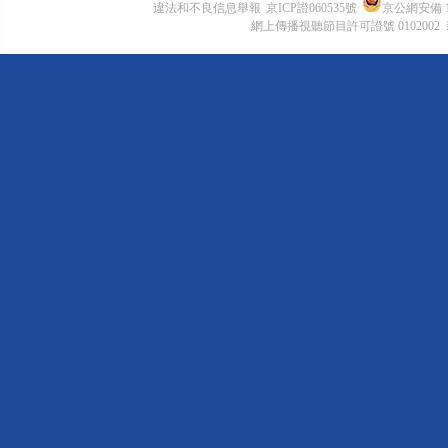
違法和不良信息舉報
京ICP證060535號
京公網安備 11
網上傳播視聽節目許可證號 0102002