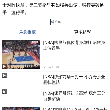
士对阵快船，第三节格里芬如猛兽出笼，强行突破换
手上篮得手。
分享
為您推薦
更多精彩
[NBA]格里芬低位背身单打 后转身
上篮得手
2014-11-04
[NBA]快船前场三打一 小乔丹折叠
暴扣终结
2014-11-04
[NBA]保罗引领进攻高潮 底角三分
百步穿杨
2014-11-04
[NBA]常规赛11月3日：勇士VS开拓