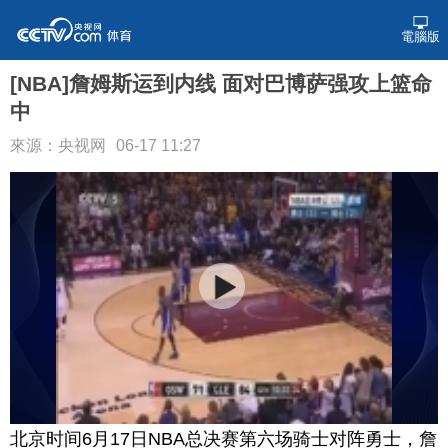
電腦版
[NBA]詹姆斯运到内线 面对巴博萨强攻上篮命
中
來源：央视网
06-17 11:27
北京时间6月17日NBA总决赛第六场骑士对阵勇士，詹