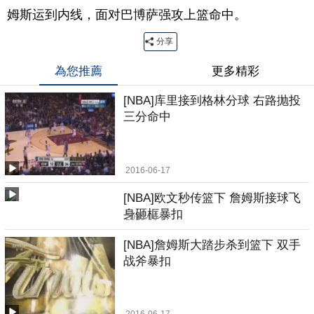
姆斯运到内线，面对巴博萨强攻上篮命中。
分享
為您推薦
更多精彩
[NBA]库里接到格林分球 右路抛投
三分命中
2016-06-17
[NBA]欧文秒传篮下 詹姆斯接球飞
身砸框暴扣
2016-06-17
[NBA]詹姆斯大踏步杀到篮下 双手
战斧暴扣