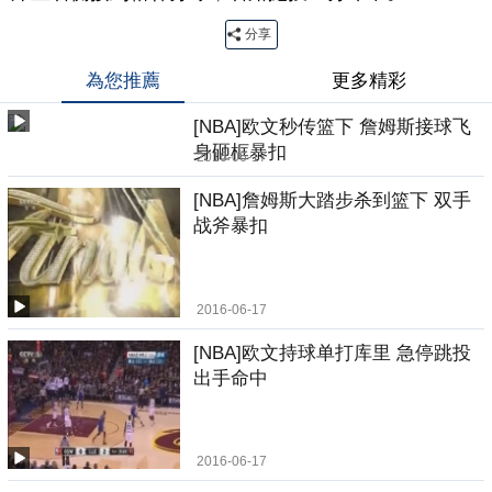
分享
為您推薦
更多精彩
[NBA]欧文秒传篮下 詹姆斯接球飞
身砸框暴扣
2016-06-17
[NBA]詹姆斯大踏步杀到篮下 双手
战斧暴扣
2016-06-17
[NBA]欧文持球单打库里 急停跳投
出手命中
2016-06-17