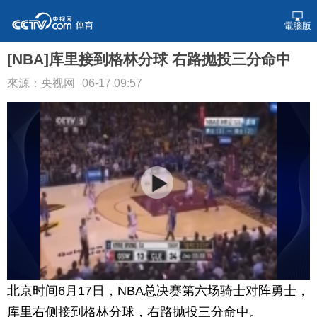
電腦版
[NBA]库里接到格林分球 右路抛投三分命中
來源：央视网
06-17 09:57
北京时间6月17日，NBA总决赛第六场骑士对阵勇士，
库里右侧接到格林分球，右路抛投三分命中。