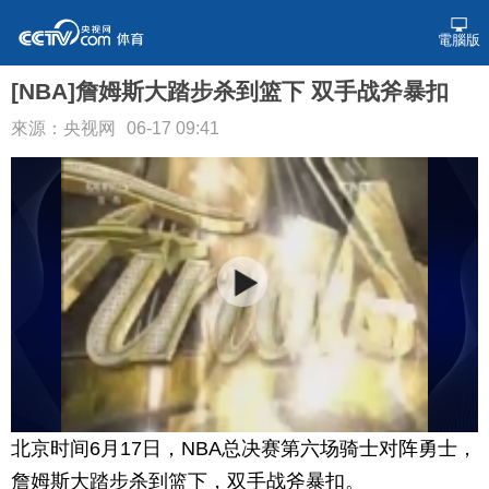
電腦版
[NBA]詹姆斯大踏步杀到篮下 双手战斧暴扣
來源：央视网
06-17 09:41
北京时间6月17日，NBA总决赛第六场骑士对阵勇士，
詹姆斯大踏步杀到篮下，双手战斧暴扣。