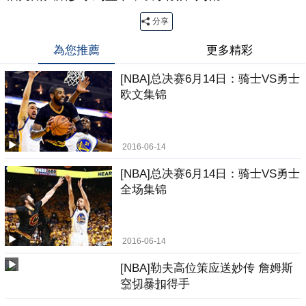
分享
為您推薦
更多精彩
[NBA]总决赛6月14日：骑士VS勇士
欧文集锦
2016-06-14
[NBA]总决赛6月14日：骑士VS勇士
全场集锦
2016-06-14
[NBA]勒夫高位策应送妙传 詹姆斯
空切暴扣得手
2016-06-14