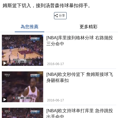
姆斯篮下切入，接到汤普森传球暴扣得手。
分享
為您推薦
更多精彩
[NBA]库里接到格林分球 右路抛投
三分命中
2016-06-17
[NBA]欧文秒传篮下 詹姆斯接球飞
身砸框暴扣
2016-06-17
[NBA]欧文持球单打库里 急停跳投
出手命中