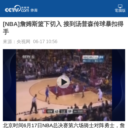
電腦版
[NBA]詹姆斯篮下切入 接到汤普森传球暴扣得
手
來源：央视网
06-17 10:56
北京时间6月17日NBA总决赛第六场骑士对阵勇士，詹