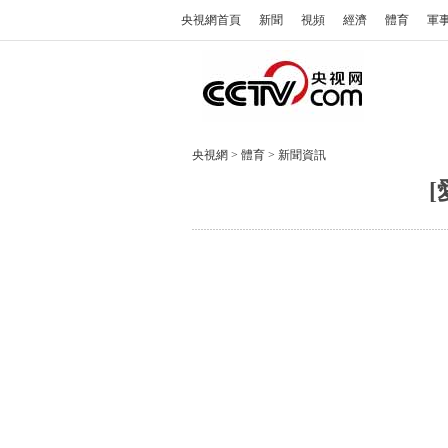
央視網首頁
新聞
視頻
經濟
體育
軍
央視網
>
體育
>
新聞資訊