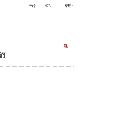
登錄
幫助
應用
節