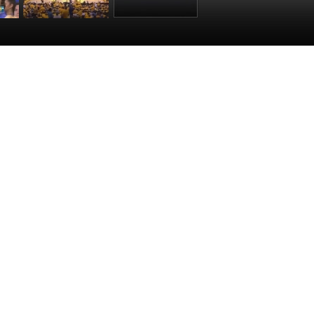
決賽
[愛看NBA]總決賽
[愛看NBA]總決賽
VS
6月3日：騎士VS
6月3日：騎士VS
勇士 第三節
勇士 第四節
:35
00:24:11
00:28:28
陣勇士，半場結束，騎士43-52勇士。
賽事
士 第一節
士 第二節
士 第三節
士 第四節
件
】
編輯：毛睿
責任編輯：王曉遐