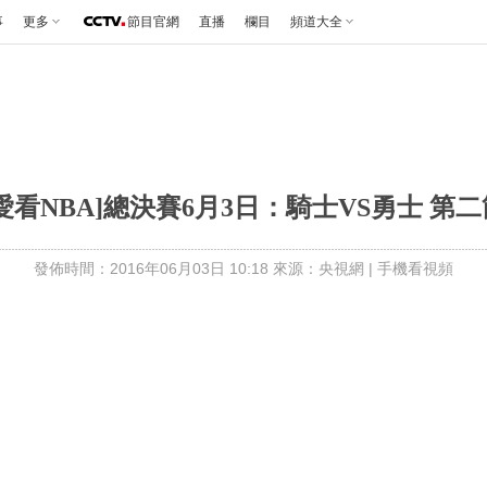
事
更多
節目官網
直播
欄目
頻道大全
[愛看NBA]總決賽6月3日：騎士VS勇士 第二
發佈時間：2016年06月03日 10:18 來源：央視網
|
手機看視頻