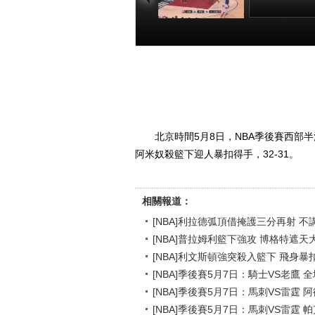
[NBA]利拉德弧頂
[NBA]普拉姆
借掩護三分再射
下強攻 博格
不講理命中
天大帽送上
00:00:13
00:00
北京時間5月8日，NBA季後賽西
阿米奴殺籃下迎人暴扣得手，32-31。
相關報道：
[NBA]利拉德弧頂借掩護三分再射 不
[NBA]普拉姆利籃下強攻 博格特遮天
[NBA]利文斯頓強突殺入籃下 飛身暴
[NBA]季後賽5月7日：騎士VS老鷹 
[NBA]季後賽5月7日：馬刺VS雷霆 
[NBA]季後賽5月7日：馬刺VS雷霆 