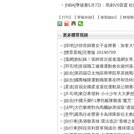
[NBA]季後賽5月7日：馬刺VS雷霆 
【
打印
】【
舉報/糾錯
】【
複製鏈結
】【
轉發郵
更多體育視頻
[排球]沙排世錦賽女子金牌賽：加拿大
[體育晨報]完整版 20190709
[溫網]創紀錄！張帥首次挺進溫網女單
[羽毛球]首屆職工健康運動會在揚州落
[綜合]第四屆亞太地區商學院草原挑戰
[綜合]國際極限運動職業賽在呼和浩特
[柔道]首屆全國柔道退役運動員公開
[乒乓球]東亞希望杯 小小少年大大夢
[綜合]中國天榮F1摩托艇隊難逃“魔咒”
[法甲]大巴黎將對內馬爾缺席採取“適當
[意甲]羅馬任命豐塞卡為球隊新任主教
[自行車]美酒敬英雄 環法造訪“香檳之都
[自行車]阿拉菲利普單飛成功 獲得環