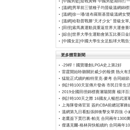
[中國男籃]迎戰黃蜂 中國男籃期待打
[溫網]男單前三號種子均晉級溫網錦標
[溫網]徐一璠/達布羅斯基晉級溫網女
[溫網]哈勒普戰勝“天才少女” 晉級女
[田徑]索馬裏運動員重返世界大運會賽
[綜合]世界大學生運動會第五比賽日金
[中國女足]中國大學生女足點球大戰
更多體育新聞
-29桿！國寶珊創LPGA史上第2好
雷霆開始聆聽關於威少的報價 熱火有
猛龍正式續約帕特里克-麥考 合同細
倒計時100天宣傳片發佈 市民日常生
2019全國田徑錦標賽瀋陽開賽 楊洋
倒計時100天之際 16國友人暢想武漢
上海隊發佈官宣 簽約CBA前總冠軍鋒
溫網第九日看點張帥衝擊女單四強 小
老鷹簽下賈巴裏-帕克 合同兩年1300
傑邁克爾-格林與快船續約 合同兩年10