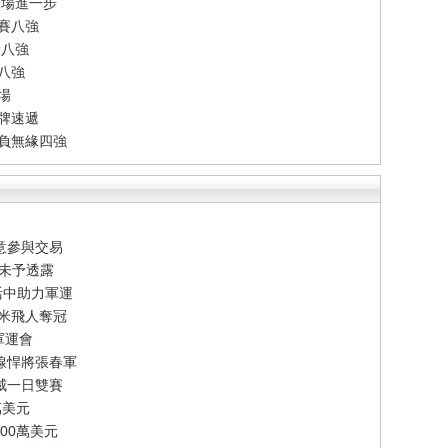
一場進一步
賽八強
雙八強
單八強
場
牌速遞
告負無緣四強
意參與交易
節未予透露
活中助力軍運
百米飛人奪冠
軍運會
線悍將張春軍
威一日雙賽
萬美元
00萬美元