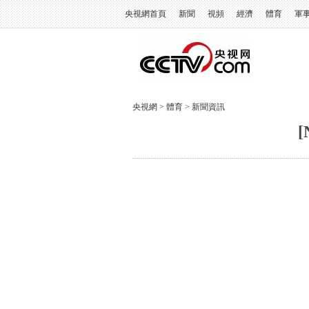
央視網首頁
新聞
視頻
經濟
體育
軍
央視網
>
體育
>
新聞資訊