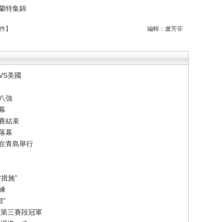
杜蘭特集錦
件
】
編輯：盧芳菲
VS美國
八強
幕
賽結束
落幕
賽在青島舉行
想
措施”
練
”
法第三賽段冠軍