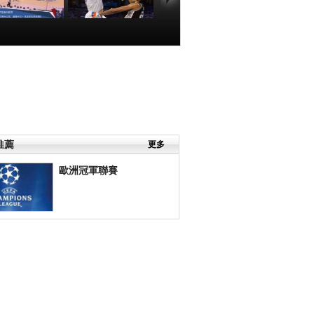
BA]季後賽5月7
[NBA]季後賽5月7
：馬刺VS雷霆
日：馬刺VS雷霆
帕克集錦
杜蘭特集錦
00:01:12
00:02:10
推薦
更多
歐洲冠軍聯賽