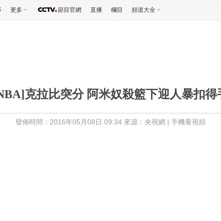
事
更多
節目官網
直播
欄目
頻道大全
[NBA]克拉比突分 阿米奴殺籃下迎人暴扣得
發佈時間：2016年05月08日 09:34 來源：央視網
|
手機看視頻