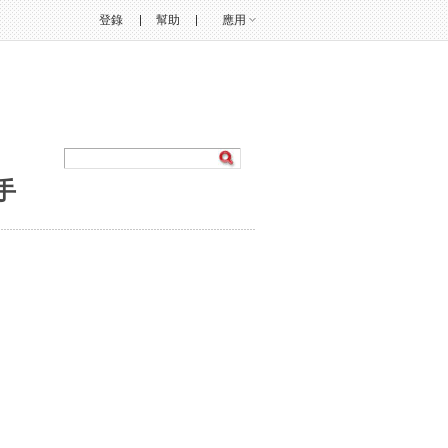
登錄
幫助
應用
手