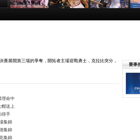
利籃
[NBA]利文斯頓強
[NBA]季後賽5月7
[NBA]季後賽5月7
[N
特遮
突殺入籃下 飛身
日：騎士VS老鷹
日：馬刺VS雷霆
日
暴扣得手
全場集錦
阿德集錦
:15
00:00:25
00:03:35
00:01:04
部半決賽展開第三場的爭奪，開拓者主場迎戰勇士，克拉比突分，
賽事
講理命中
大帽送上
扣得手
全場集錦
阿德集錦
帕克集錦