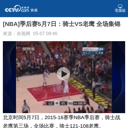
電腦版
[NBA]季后赛5月7日：骑士VS老鹰 全场集锦
來源：央视网
05-07 09:46
北京时间5月7日，2015-16赛季NBA季后赛，骑士战
老鹰第三场，全场比赛，骑士121-108老鹰。