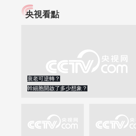
央視看點
小央視頻
全民健康
央視網原創視頻子品牌，
提高全民健康素養水
以更加貼近年輕人的視
助力“健康中國2030”
角，有趣、有料、有故事
略。央視網《全民健
的方式解讀時代。
康》，向所有人分享
知識！
衰老可逆轉？
幹細胞開啟了多少想象？