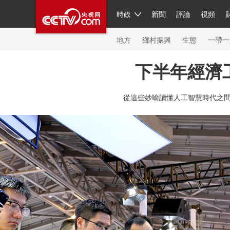
時政
新聞
評論
視頻
人民領袖習近平
直播
繁體
片庫
海外頻道
欄目大全
聯播+
iPanda
中國領
節目單
Engl
地方
鄉村振興
生態
一帶一
下半年經濟
總台春晚
網絡春晚
共産黨員網
秧紀錄
紀
從這些妙喻讀懂人工智慧時代之
新聞
國內
國際
評論
經濟
軍事
科技
人民領袖習近平
聯播+
熱解讀
天天學習
習
視頻
小央視頻
小央直播
直播中國
熊貓頻
現場
前線
比劃
快看
藍海中國
新兵請入
體育
直播
競猜
2026年世界盃
2026年冬奧
VIP會員
CCTV奧林匹克頻道
生活體育大會
體