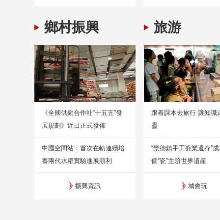
鄉村振興
旅游
《全國供銷合作社“十五五”發
跟着課本去旅行 讓知識
展規劃》近日正式發佈
靈
中國空間站：首次在軌連續培
“景德鎮手工瓷業遺存”
養兩代水稻實驗進展順利
個“瓷”主題世界遺産
振興資訊
城會玩