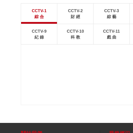
江蘇張家港：“千燈之夜”燈光璀璨
北京：藍天白雲
CCTV-1
CCTV-2
CCTV-3
8月2日晚，江蘇張家港香山風景區燈光璀璨，市民和
8月1日，北京故宮博
綜 合
財 經
綜 藝
游客前來賞夜景、逛集市。
景如畫。
CCTV-9
CCTV-10
CCTV-11
紀 錄
科 教
戲 曲