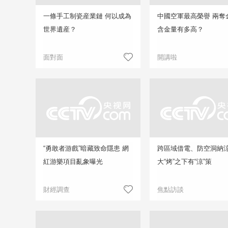
一條手工制瓷産業鏈 何以成為
中國空軍最高榮譽 兩奪
世界遺産？
含金量有多高？
面對面
開講啦
“勇敢者游戲”暗藏致命隱患 網
跨區域借電、防空洞納
紅游樂項目亂象曝光
大“烤”之下有“涼”策
財經調查
焦點訪談