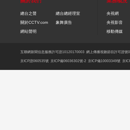
關於我們
業務概況
總台之聲
總台總經理室
央視網
關於CCTV.com
象舞廣告
央視影音
網站聲明
移動傳媒
互聯網新聞信息服務許可證10120170003
網上傳播視聽節目許可證號01
京ICP證060535號
京ICP備06036302號-2
京ICP備10003349號
京IC