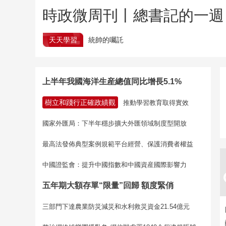
時政微周刊丨總書記的一週（
天天學習
統帥的囑託
上半年我國海洋生産總值同比增長5.1%
樹立和踐行正確政績觀
推動學習教育取得實效
國家外匯局：下半年穩步擴大外匯領域制度型開放
最高法發佈典型案例規範平台經營、保護消費者權益
中國證監會：提升中國指數和中國資産國際影響力
五年期大額存單“限量”回歸 額度緊俏
三部門下達農業防災減災和水利救災資金21.54億元