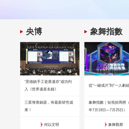
央博
象舞指數
“景德鎮手工瓷業遺存”成功列
從“一鍵成片”到“一人劇組
入《世界遺産名錄》
三星堆青銅器，有最新研究成
象舞指數｜短視頻周榜（2
果！
年7月19日—7月25日）
何以文明
象舞觀察