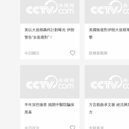
美以大規模轟炸計劃曝光 伊朗
美國恢復對伊朗大規模
警告“全面應對”！
擊
今日關注
防務新觀察
半年深挖徹查 揭開中醫院騙保
方言戲曲承文脈 絕活興
黑幕
方
今日説法
生財有道