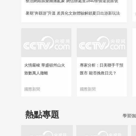
整治網絡娛樂團播亂象 網信辦處置1840余個違規賬號
暑期“奔縣游”升溫 差異化文旅體驗解鎖夏日出游新玩法
火情嚴峻 華盛頓州山火
專家分析：日美聯手干預
致數萬人撤離
匯市 能否挽救日元？
國際新聞
國際新聞
熱點專題
學習強