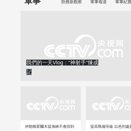
軍事
防務新觀察
軍事報道
軍事紀
我們的一天Vlog：“神射手”煉成
記
伊朗稱霍爾木茲海峽不會回到
提高戰備等級 以色列處