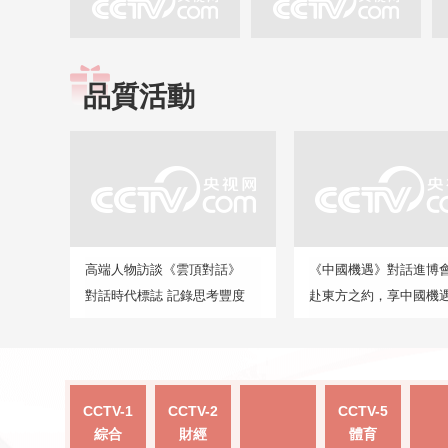
品質活動
高端人物訪談《雲頂對話》
《中國機遇》對話進博
對話時代標誌 記錄思考豐度
赴東方之約，享中國機
CCTV-1
CCTV-2
CCTV-5
綜合
財經
體育