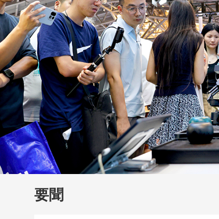
財經
教育
鄉村振興
生態環境
一帶一路
大國智造
大國展會
大國保險
雲頂對話
雲
CCTV.節目官網
直播
節目單
欄目
片庫
要聞