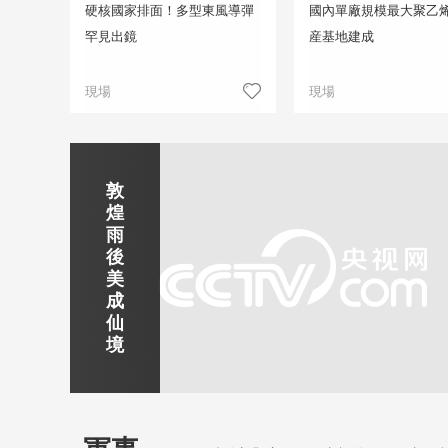
硬核國家排面！多型東風導彈
國內單廠規模最大聚乙
罕見出鏡
産基地建成
現場
現場
正在直播
敦
吉
南
秦
劍
雲
煌
林
京
焦
皇
川
煙
探
雨
市
玄
作
島
下
雨
古
後
北
武
紅
金
梅
齊
北
美
山
湖
石
夢
嶺
雲
水
成
靜賞京娘湖
公
景
峽
海
瀑
山
鎮
仙
園
區
灣
布
京娘湖位於邯鄲武安市口上村北，常年平均氣溫19攝氏度，夏
境
溫26攝氏度，是避暑休閒佳地。