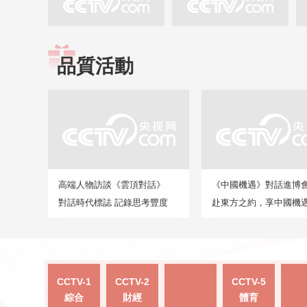
品質活動
高端人物訪談《雲頂對話》
《中國機遇》對話進博
對話時代標誌 記錄思考豐度
赴東方之約，享中國機
CCTV-1
CCTV-2
CCTV-5
綜合
財經
體育