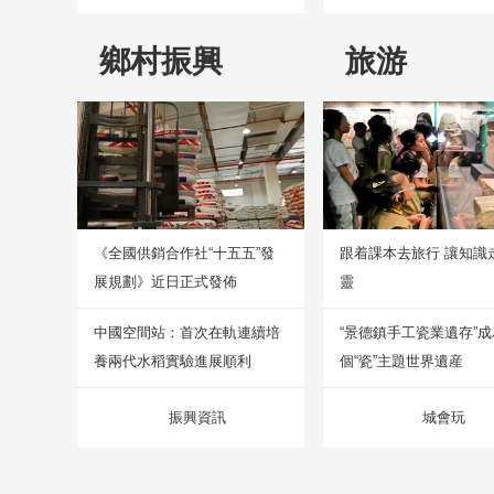
鄉村振興
旅游
《全國供銷合作社“十五五”發
跟着課本去旅行 讓知識
展規劃》近日正式發佈
靈
中國空間站：首次在軌連續培
“景德鎮手工瓷業遺存”
養兩代水稻實驗進展順利
個“瓷”主題世界遺産
振興資訊
城會玩