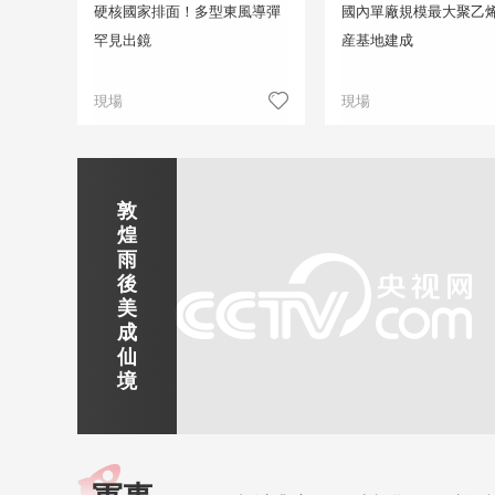
硬核國家排面！多型東風導彈
國內單廠規模最大聚乙
罕見出鏡
産基地建成
現場
現場
正在直播
敦
吉
南
秦
劍
雲
煌
林
京
焦
皇
川
煙
探
雨
市
玄
作
島
下
雨
古
後
北
武
紅
金
梅
齊
北
美
山
湖
石
夢
嶺
雲
水
成
靜賞京娘湖
公
景
峽
海
瀑
山
鎮
仙
園
區
灣
布
京娘湖位於邯鄲武安市口上村北，常年平均氣溫19攝氏度，夏
境
溫26攝氏度，是避暑休閒佳地。