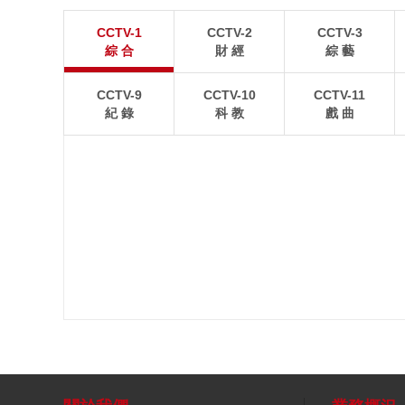
江蘇張家港：“千燈之夜”燈光璀璨
北京：藍天白雲
CCTV-1
CCTV-2
CCTV-3
8月2日晚，江蘇張家港香山風景區燈光璀璨，市民和
8月1日，北京故宮博
綜 合
財 經
綜 藝
游客前來賞夜景、逛集市。
景如畫。
CCTV-9
CCTV-10
CCTV-11
紀 錄
科 教
戲 曲