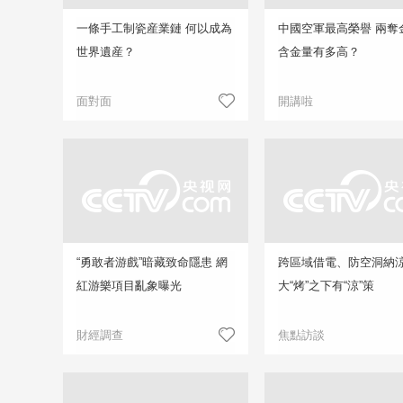
一條手工制瓷産業鏈 何以成為
中國空軍最高榮譽 兩奪
世界遺産？
含金量有多高？
面對面
開講啦
“勇敢者游戲”暗藏致命隱患 網
跨區域借電、防空洞納
紅游樂項目亂象曝光
大“烤”之下有“涼”策
財經調查
焦點訪談