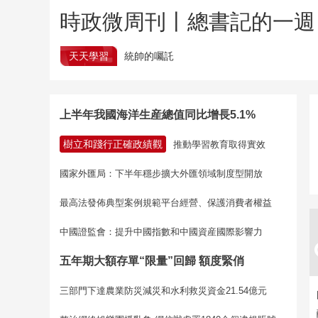
時政微周刊丨總書記的一週（
天天學習
統帥的囑託
上半年我國海洋生産總值同比增長5.1%
樹立和踐行正確政績觀
推動學習教育取得實效
國家外匯局：下半年穩步擴大外匯領域制度型開放
最高法發佈典型案例規範平台經營、保護消費者權益
中國證監會：提升中國指數和中國資産國際影響力
五年期大額存單“限量”回歸 額度緊俏
三部門下達農業防災減災和水利救災資金21.54億元