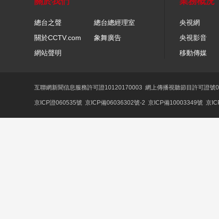
關於我們
業務概況
總台之聲
總台總經理室
央視網
關於CCTV.com
象舞廣告
央視影音
網站聲明
移動傳媒
互聯網新聞信息服務許可證10120170003
網上傳播視聽節目許可證號01
京ICP證060535號
京ICP備06036302號-2
京ICP備10003349號
京IC