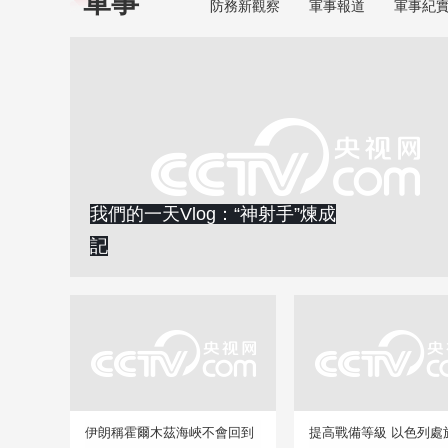
軍事
防務新觀察
軍事報道
軍事紀
我們的一天Vlog：“神射手”煉成
記
伊朗稱霍爾木茲海峽不會回到
提高戰備等級 以色列處