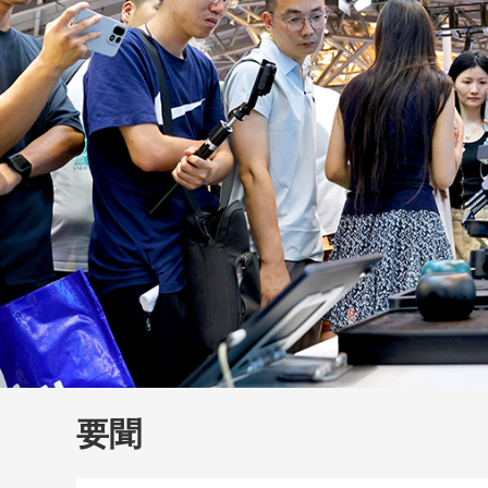
財經
教育
鄉村振興
生態環境
一帶一路
大國智造
大國展會
大國保險
雲頂對話
雲
CCTV.節目官網
直播
節目單
欄目
片庫
要聞