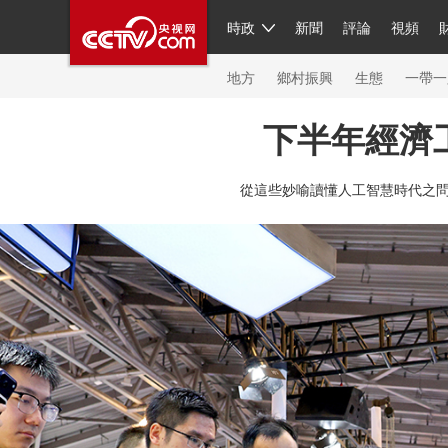
時政
新聞
評論
視頻
人民領袖習近平
直播
繁體
片庫
海外頻道
欄目大全
聯播+
iPanda
中國領
節目單
Engl
地方
鄉村振興
生態
一帶一
下半年經濟
總台春晚
網絡春晚
共産黨員網
秧紀錄
紀
從這些妙喻讀懂人工智慧時代之
新聞
國內
國際
評論
經濟
軍事
科技
人民領袖習近平
聯播+
熱解讀
天天學習
習
視頻
小央視頻
小央直播
直播中國
熊貓頻
現場
前線
比劃
快看
藍海中國
新兵請入
體育
直播
競猜
2026年世界盃
2026年冬奧
VIP會員
CCTV奧林匹克頻道
生活體育大會
體