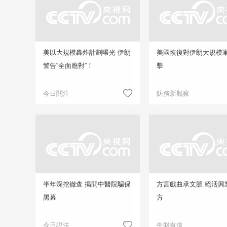
美以大規模轟炸計劃曝光 伊朗
美國恢復對伊朗大規模
警告“全面應對”！
擊
今日關注
防務新觀察
半年深挖徹查 揭開中醫院騙保
方言戲曲承文脈 絕活興
黑幕
方
今日説法
生財有道