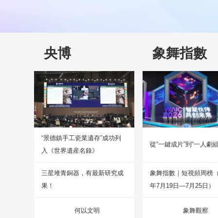
央博
象舞指數
“景德鎮手工瓷業遺存”成功列
從“一鍵成片”到“一人劇組
入《世界遺産名錄》
三星堆青銅器，有最新研究成
象舞指數｜短視頻周榜（2
果！
年7月19日—7月25日）
何以文明
象舞觀察