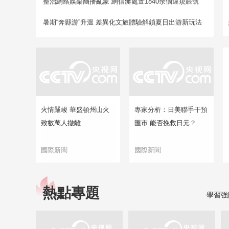
整治網絡娛樂團播亂象 網信辦處置1840余個違規賬號
暑期“奔縣游”升溫 差異化文旅體驗解鎖夏日出游新玩法
火情嚴峻 華盛頓州山火
專家分析：日美聯手干預
致數萬人撤離
匯市 能否挽救日元？
國際新聞
國際新聞
熱點專題
學習強