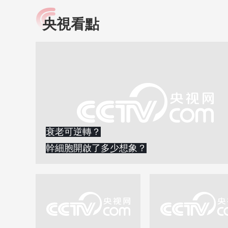
央視看點
小央視頻
全民健康
央視網原創視頻子品牌，
提高全民健康素養水
以更加貼近年輕人的視
助力“健康中國2030”
角，有趣、有料、有故事
略。央視網《全民健
的方式解讀時代。
康》，向所有人分享
知識！
衰老可逆轉？
幹細胞開啟了多少想象？